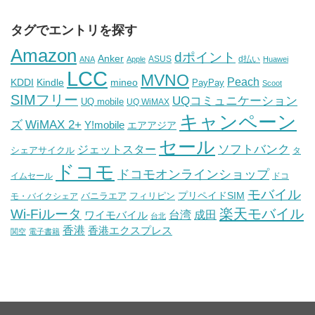
タグでエントリを探す
Amazon
dポイント
Anker
ASUS
d払い
ANA
Apple
Huawei
LCC
MVNO
Peach
KDDI
Kindle
mineo
PayPay
Scoot
SIMフリー
UQコミュニケーション
UQ mobile
UQ WiMAX
キャンペーン
WiMAX 2+
ズ
Y!mobile
エアアジア
セール
ソフトバンク
ジェットスター
シェアサイクル
タ
ドコモ
ドコモオンラインショップ
イムセール
ドコ
モバイル
バニラエア
プリペイドSIM
モ・バイクシェア
フィリピン
Wi-Fiルータ
楽天モバイル
台湾
ワイモバイル
成田
台北
香港
香港エクスプレス
関空
電子書籍