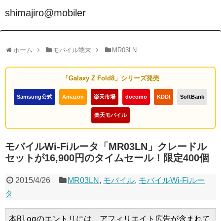
shimajiro@mobiler
ホーム
モバイル端末
MR03LN
「Galaxy Z Fold8」シリーズ発売
Samsung公式
Amazon
楽天市場
docomo
KDDI
SoftBank
楽天モバイル
モバイルWi-Fiルータ「MR03LN」クレードル
セットが16,900円のタイムセール！限定400個
2015/4/26
MR03LN
,
モバイル
,
モバイルWi-Fiルー
タ
本Blogのエントリには、アフィリエイト広告が含まれて