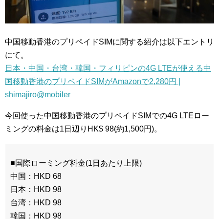
中国移動香港のプリペイドSIMに関する紹介は以下エントリ
にて。
日本・中国・台湾・韓国・フィリピンの4G LTEが使える中
国移動香港のプリペイドSIMがAmazonで2,280円 |
shimajiro@mobiler
今回使った中国移動香港のプリペイドSIMでの4G LTEロー
ミングの料金は1日辺りHK$ 98(約1,500円)。
■国際ローミング料金(1日あたり上限)
中国：HKD 68
日本：HKD 98
台湾：HKD 98
韓国：HKD 98