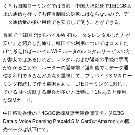
くとも国際ローミングでは香港・中国大陸以外で1日1GB以
上の通信を行っても速度制限の対象にはならないので、デ
ータ通信量の多い用途でも安心して使うことができる。
冒頭で「韓国ではモバイルWi-Fiルータをレンタルした方が
安い」と紹介した通り、韓国での利用についてはコストだ
けで考えればモバイルWi-Fiルータのレンタルサービスの方
が割安ではあるけれど、レンタルおよび返却の手続に手間
がかかることや、ルーターの返却前／返却後でもデータ通
信を利用できるなどの点を重視して、プリペイドSIMをロー
ミング接続して使う選択もあり。LTEローミングに対応し
ている国へ渡航する機会が多い方は特に「1枚あると便利」
なSIMカード。
中国移動香港の「4G/3G數據及話音漫遊儲值卡」(4G/3G
Data & Voice Roaming Prepaid SIM Card)のAmazonでの販
売ページは以下にて。