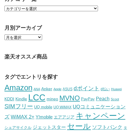
月別アーカイブ
楽天オススメ商品
タグでエントリを探す
Amazon
dポイント
Anker
ASUS
d払い
ANA
Apple
Huawei
LCC
MVNO
Peach
KDDI
Kindle
mineo
PayPay
Scoot
SIMフリー
UQコミュニケーション
UQ mobile
UQ WiMAX
キャンペーン
WiMAX 2+
ズ
Y!mobile
エアアジア
セール
ソフトバンク
ジェットスター
シェアサイクル
タ