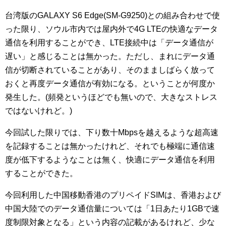
台湾版のGALAXY S6 Edge(SM-G9250)との組み合わせで使
った限り、ソウル市内では屋内外で4G LTEの快適なデータ
通信を利用することができ、LTE接続中は「データ通信が
遅い」と感じることは無かった。ただし、まれにデータ通
信が切断されていることがあり、そのまましばらく放って
おくと再度データ通信が有効になる。ということが何度か
発生した。(頻発というほどでも無いので、大きなストレス
ではないけれど。)
今回試した限りでは、下り数十Mbpsを越えるような超高速
を記録することは無かったけれど、それでも極端に通信速
度が低下するようなことは無く、快適にデータ通信を利用
することができた。
今回利用した中国移動香港のプリペイドSIMは、香港および
中国大陸でのデータ通信量については「1日あたり1GBで速
度制限対象となる」という内容の記載があるけれど、少な