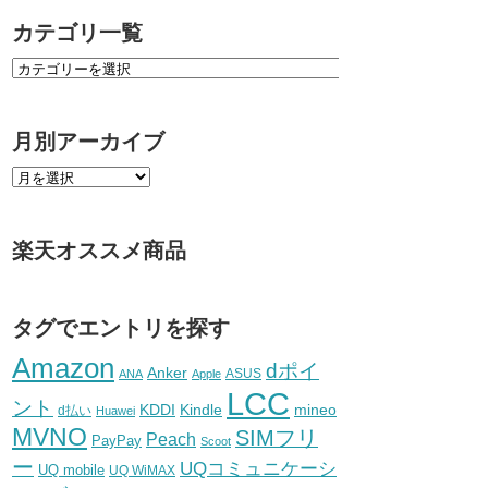
カテゴリ一覧
月別アーカイブ
楽天オススメ商品
タグでエントリを探す
Amazon
dポイ
Anker
ASUS
ANA
Apple
LCC
ント
KDDI
Kindle
mineo
d払い
Huawei
MVNO
SIMフリ
Peach
PayPay
Scoot
ー
UQコミュニケーシ
UQ mobile
UQ WiMAX