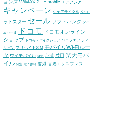
WiMAX 2+
ョンズ
Y!mobile
エアアジア
キャンペーン
ジェ
シェアサイクル
セール
ソフトバンク
ットスター
タイ
ドコモ
ドコモオンライン
ムセール
ショップ
バニラエア
ドコモ・バイクシェア
フィ
モバイルWi-Fiルー
プリペイドSIM
リピン
タ
楽天モバ
台湾
ワイモバイル
成田
台北
イル
香港
香港エクスプレス
関空
電子書籍