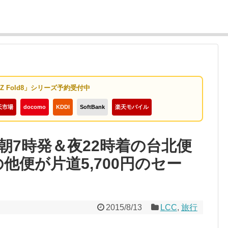
y Z Fold8」シリーズ予約受付中
天市場
docomo
KDDI
SoftBank
楽天モバイル
朝7時発＆夜22時着の台北便
の他便が片道5,700円のセー
2015/8/13
LCC
,
旅行