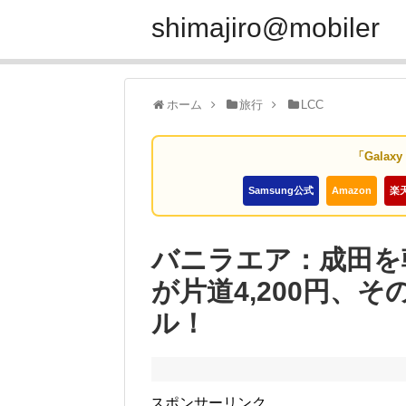
shimajiro@mobiler
ホーム
旅行
LCC
「Galax
Samsung公式
Amazon
楽
バニラエア：成田を
が片道4,200円、そ
ル！
スポンサーリンク