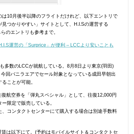
のは10月後半以降のフライトだけれど、以下エントリで
見つかりやすい」サイトとして、H.I.Sの運営する
こちらのエントリも参考まで。
S運営の「Surprice」が便利 – LCCより安いことも
も多数のLCCが就航している。8月8日より東京(羽田)
hは、今回バニラエアでセール対象となっている成田早朝出
することが可能。
往復航空券を「弾丸スペシャル」として、往復12,000円
ター限定で販売している。
た、コンタクトセンターにて購入する場合は別途手数料
」運賃は以下にて。(予約はモバイルサイト＆コンタクトセ