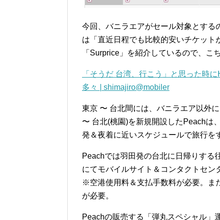
今回、バニラエアがセール対象とする
は「直近日程でも比較的安いチケットが
「Surprice」を紹介しているので、
「そうだ 台湾、行こう」と思った時にH.I.
多々 | shimajiro@mobiler
東京 〜 台北間には、バニラエア以外に
〜 台北(桃園)を新規開設したPeac
発＆夜着に近いスケジュールで旅行を
Peachでは羽田発の台北に日帰りする
にてモバイルサイト＆コンタクトセン
※空港使用料＆支払手数料が必要。ま
が必要。
Peachの販売する「弾丸スペシャル