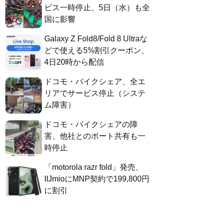
ビス一時停止、5日（水）も全
国に影響
Galaxy Z Fold8/Fold 8 Ultraな
どで使える5%割引クーポン、
4日20時から配信
ドコモ・バイクシェア、全エ
リアでサービス停止（システ
ム障害）
ドコモ・バイクシェアの障
害、他社とのポート共有も一
時停止
「motorola razr fold」発売、
IIJmioにMNP契約で199,800円
に割引