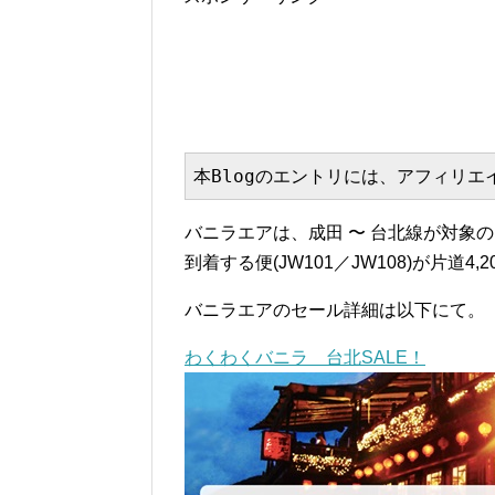
本Blogのエントリには、アフィリ
バニラエアは、成田 〜 台北線が対象
到着する便(JW101／JW108)が片道4
バニラエアのセール詳細は以下にて。
わくわくバニラ 台北SALE！