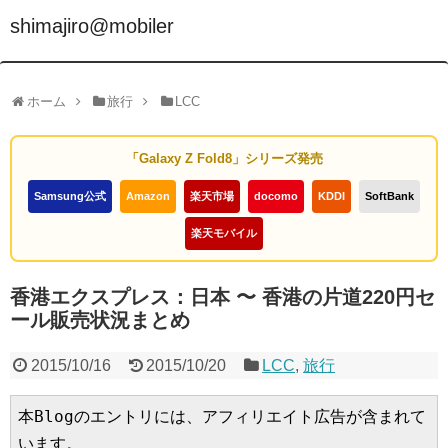
shimajiro@mobiler
ホーム
旅行
LCC
「Galaxy Z Fold8」シリーズ発売
Samsung公式
Amazon
楽天市場
docomo
KDDI
SoftBank
楽天モバイル
香港エクスプレス：日本 〜 香港の片道220円セ
ール販売状況まとめ
2015/10/16
2015/10/20
LCC
,
旅行
本Blogのエントリには、アフィリエイト広告が含まれて
います。