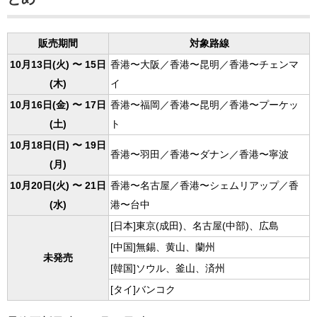
販売期間
対象路線
10月13日(火) 〜 15日
香港〜大阪／香港〜昆明／香港〜チェンマ
(木)
イ
10月16日(金) 〜 17日
香港〜福岡／香港〜昆明／香港〜プーケッ
(土)
ト
10月18日(日) 〜 19日
香港〜羽田／香港〜ダナン／香港〜寧波
(月)
10月20日(火) 〜 21日
香港〜名古屋／香港〜シェムリアップ／香
(水)
港〜台中
[日本]東京(成田)、名古屋(中部)、広島
[中国]無錫、黄山、蘭州
未発売
[韓国]ソウル、釜山、済州
[タイ]バンコク