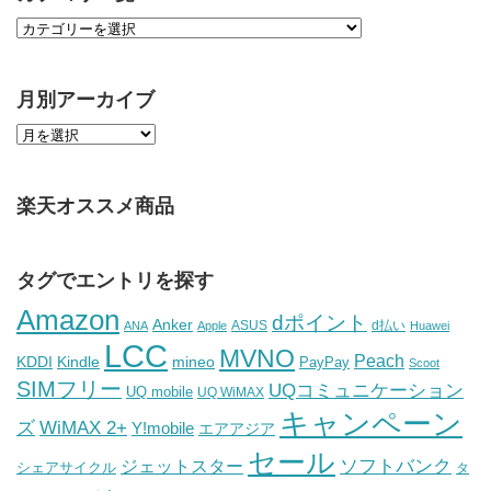
月別アーカイブ
楽天オススメ商品
タグでエントリを探す
Amazon
dポイント
Anker
ASUS
d払い
ANA
Apple
Huawei
LCC
MVNO
Peach
KDDI
Kindle
mineo
PayPay
Scoot
SIMフリー
UQコミュニケーション
UQ mobile
UQ WiMAX
キャンペーン
WiMAX 2+
ズ
Y!mobile
エアアジア
セール
ソフトバンク
ジェットスター
シェアサイクル
タ