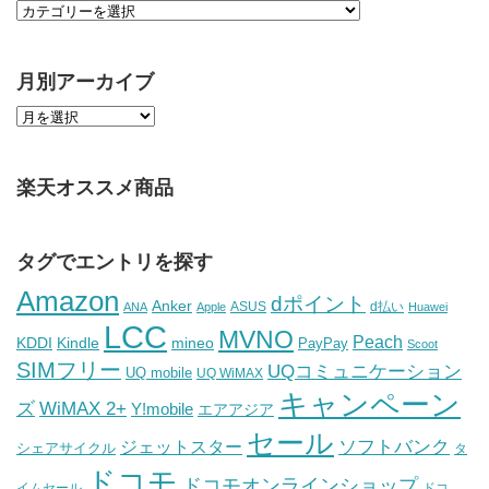
月別アーカイブ
楽天オススメ商品
タグでエントリを探す
Amazon
dポイント
Anker
ASUS
d払い
ANA
Apple
Huawei
LCC
MVNO
Peach
KDDI
Kindle
mineo
PayPay
Scoot
SIMフリー
UQコミュニケーション
UQ mobile
UQ WiMAX
キャンペーン
WiMAX 2+
ズ
Y!mobile
エアアジア
セール
ソフトバンク
ジェットスター
シェアサイクル
タ
ドコモ
ドコモオンラインショップ
イムセール
ドコ