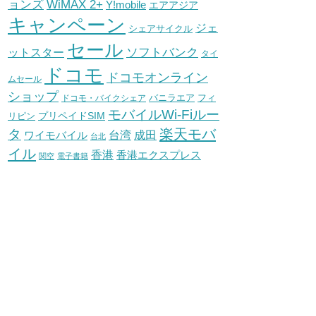
WiMAX 2+
ョンズ
Y!mobile
エアアジア
キャンペーン
ジェ
シェアサイクル
セール
ソフトバンク
ットスター
タイ
ドコモ
ドコモオンライン
ムセール
ショップ
バニラエア
ドコモ・バイクシェア
フィ
モバイルWi-Fiルー
プリペイドSIM
リピン
タ
楽天モバ
台湾
ワイモバイル
成田
台北
イル
香港
香港エクスプレス
関空
電子書籍