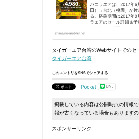
バニラエアは、2017年6
田）↔台北（桃園）が片道
る。搭乗期間は2017年8
ラエアのセール詳細＆予
ラ 東京（成田）＝台北（
shimajiro-mobiler.net
タイガーエア台湾のWebサイトでのセ
タイガーエア台湾
このエントリをSNSでシェアする
LINE
Pocket
掲載している内容は公開時点の情報で
報が古くなっている場合もありますの
スポンサーリンク