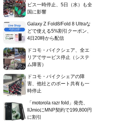
ビス一時停止、5日（水）も全
国に影響
Galaxy Z Fold8/Fold 8 Ultraな
どで使える5%割引クーポン、
4日20時から配信
ドコモ・バイクシェア、全エ
リアでサービス停止（システ
ム障害）
ドコモ・バイクシェアの障
害、他社とのポート共有も一
時停止
「motorola razr fold」発売、
IIJmioにMNP契約で199,800円
に割引