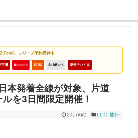
y Z Fold8」シリーズ予約受付中
天市場
docomo
KDDI
SoftBank
楽天モバイル
日本発着全線が対象、片道
セールを3日間限定開催！
2017/6/2
LCC
,
旅行