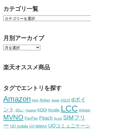
カテゴリ一覧
月別アーカイブ
楽天オススメ商品
タグでエントリを探す
Amazon
dポイ
Anker
ASUS
ANA
Apple
LCC
ント
KDDI
Kindle
mineo
d払い
Huawei
MVNO
SIMフリ
Peach
PayPay
Scoot
ー
UQコミュニケーシ
UQ mobile
UQ WiMAX