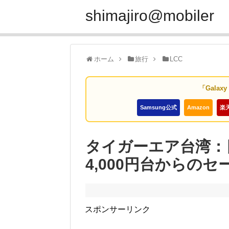
shimajiro@mobiler
ホーム
旅行
LCC
「Galax
Samsung公式
Amazon
楽
タイガーエア台湾：
4,000円台からの
スポンサーリンク