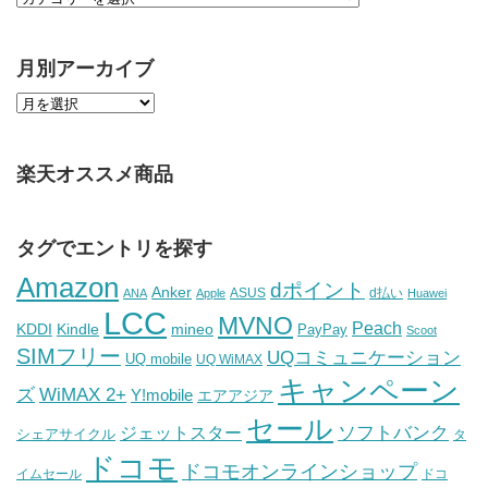
月別アーカイブ
楽天オススメ商品
タグでエントリを探す
Amazon
dポイント
Anker
ASUS
d払い
ANA
Apple
Huawei
LCC
MVNO
Peach
KDDI
Kindle
mineo
PayPay
Scoot
SIMフリー
UQコミュニケーション
UQ mobile
UQ WiMAX
キャンペーン
WiMAX 2+
ズ
Y!mobile
エアアジア
セール
ソフトバンク
ジェットスター
シェアサイクル
タ
ドコモ
ドコモオンラインショップ
イムセール
ドコ