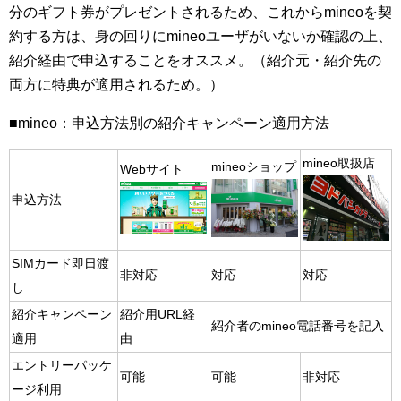
分のギフト券がプレゼントされるため、これからmineoを契
約する方は、身の回りにmineoユーザがいないか確認の上、
紹介経由で申込することをオススメ。（紹介元・紹介先の
両方に特典が適用されるため。）
■mineo：申込方法別の紹介キャンペーン適用方法
mineo取扱店
mineoショップ
Webサイト
申込方法
SIMカード即日渡
非対応
対応
対応
し
紹介キャンペーン
紹介用URL経
紹介者のmineo電話番号を記入
適用
由
エントリーパッケ
可能
可能
非対応
ージ利用