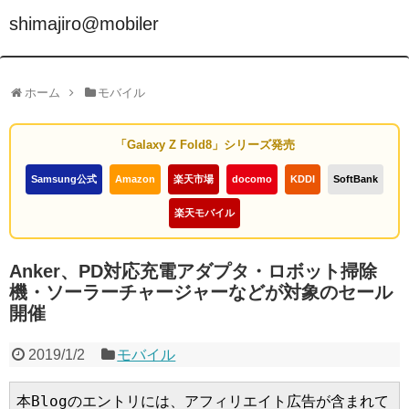
shimajiro@mobiler
ホーム
モバイル
「Galaxy Z Fold8」シリーズ発売
Samsung公式
Amazon
楽天市場
docomo
KDDI
SoftBank
楽天モバイル
Anker、PD対応充電アダプタ・ロボット掃除
機・ソーラーチャージャーなどが対象のセール
開催
2019/1/2
モバイル
本Blogのエントリには、アフィリエイト広告が含まれて