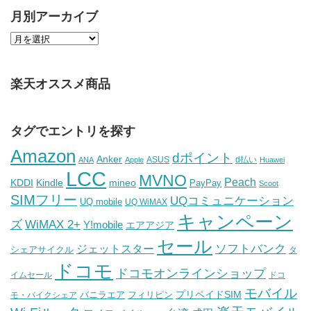
月別アーカイブ
楽天オススメ商品
タグでエントリを探す
Amazon
dポイント
Anker
ASUS
d払い
ANA
Apple
Huawei
LCC
MVNO
Peach
KDDI
Kindle
mineo
PayPay
Scoot
SIMフリー
UQコミュニケーション
UQ mobile
UQ WiMAX
キャンペーン
WiMAX 2+
ズ
Y!mobile
エアアジア
セール
ソフトバンク
ジェットスター
シェアサイクル
タ
ドコモ
ドコモオンラインショップ
イムセール
ドコ
モバイル
バニラエア
プリペイドSIM
モ・バイクシェア
フィリピン