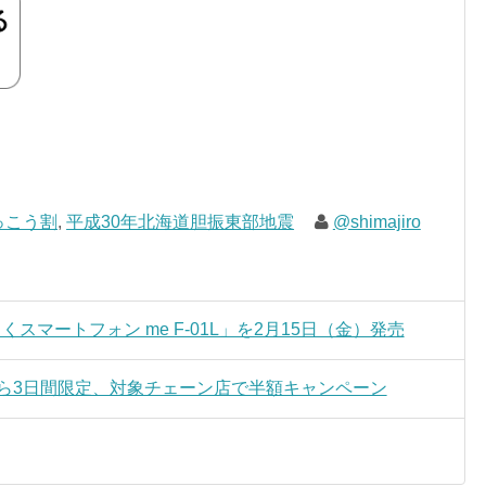
っこう割
,
平成30年北海道胆振東部地震
@shimajiro
らくスマートフォン me F-01L」を2月15日（金）発売
から3日間限定、対象チェーン店で半額キャンペーン