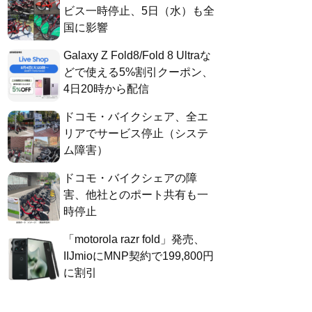
ビス一時停止、5日（水）も全
国に影響
Galaxy Z Fold8/Fold 8 Ultraな
どで使える5%割引クーポン、
4日20時から配信
ドコモ・バイクシェア、全エ
リアでサービス停止（システ
ム障害）
ドコモ・バイクシェアの障
害、他社とのポート共有も一
時停止
「motorola razr fold」発売、
IIJmioにMNP契約で199,800円
に割引