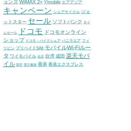
WiMAX 2+
ョンズ
Y!mobile
エアアジア
キャンペーン
ジェ
シェアサイクル
セール
ソフトバンク
ットスター
タイ
ドコモ
ドコモオンライン
ムセール
ショップ
バニラエア
ドコモ・バイクシェア
フィ
モバイルWi-Fiルー
プリペイドSIM
リピン
タ
楽天モバ
台湾
ワイモバイル
成田
台北
イル
香港
香港エクスプレス
関空
電子書籍