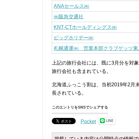
ANAセールス㈱
㈱阪急交通社
KNT-CTホールディングス㈱
ビッグホリデー㈱
札幌通運㈱ 営業本部クラブゲッツ東
上記の旅行会社には、既に3月分を対
旅行会社も含まれている。
北海道ふっこう割は、当初2019年2月
長されている。
このエントリをSNSでシェアする
LINE
Pocket
掲載している内容は公開時点の情報で