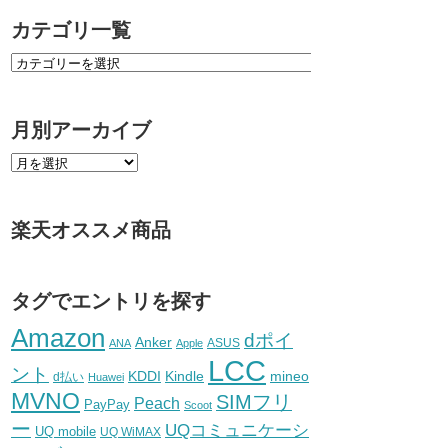
カテゴリ一覧
月別アーカイブ
楽天オススメ商品
タグでエントリを探す
Amazon
dポイ
Anker
ASUS
ANA
Apple
LCC
ント
KDDI
Kindle
mineo
d払い
Huawei
MVNO
SIMフリ
Peach
PayPay
Scoot
ー
UQコミュニケーシ
UQ mobile
UQ WiMAX