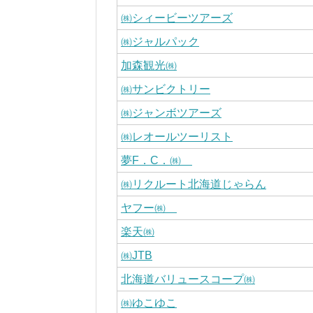
㈱シィービーツアーズ
㈱ジャルパック
加森観光㈱
㈱サンビクトリー
㈱ジャンボツアーズ
㈱レオールツーリスト
夢F．C．㈱
㈱リクルート北海道じゃらん
ヤフー㈱
楽天㈱
㈱JTB
北海道バリュースコープ㈱
㈱ゆこゆこ