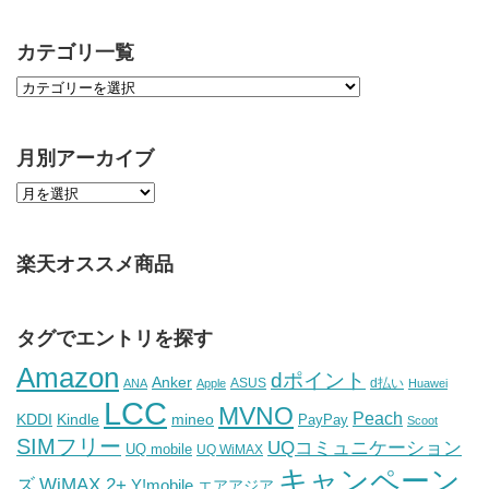
カテゴリ一覧
月別アーカイブ
楽天オススメ商品
タグでエントリを探す
Amazon
dポイント
Anker
ASUS
d払い
ANA
Apple
Huawei
LCC
MVNO
Peach
KDDI
Kindle
mineo
PayPay
Scoot
SIMフリー
UQコミュニケーション
UQ mobile
UQ WiMAX
キャンペーン
WiMAX 2+
ズ
Y!mobile
エアアジア