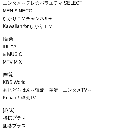
エンタメ～テレ☆バラエティ SELECT
MEN’S NECO
ひかりＴＶチャンネル+
Kawaiian for ひかりＴＶ
[音楽]
iBEYA
& MUSIC
MTV MIX
[韓流]
KBS World
あじどらはん～韓流・華流・エンタメTV～
Kchan！韓流TV
[趣味]
将棋プラス
囲碁プラス