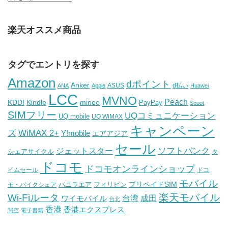
楽天オススメ商品
タグでエントリを探す
Amazon
dポイント
Anker
ASUS
d払い
ANA
Apple
Huawei
LCC
MVNO
Peach
KDDI
Kindle
mineo
PayPay
Scoot
SIMフリー
UQコミュニケーション
UQ mobile
UQ WiMAX
キャンペーン
WiMAX 2+
ズ
Y!mobile
エアアジア
セール
ソフトバンク
ジェットスター
シェアサイクル
タ
ドコモ
ドコモオンラインショップ
イムセール
ドコ
モバイル
バニラエア
プリペイドSIM
モ・バイクシェア
フィリピン
Wi-Fiルータ
楽天モバイル
台湾
ワイモバイル
成田
台北
香港
香港エクスプレス
関空
電子書籍