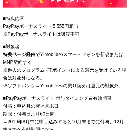
■特典内容
PayPayボーナスライト 5,555円相当
※PayPayボーナスライトは譲渡不可
■対象者
特典ページ経由で
Y!mobileのスマートフォンを新規または
MNP契約する
※過去のプログラムでTポイントによる還元を受けている場
合は対象外になる。
※ソフトバンク→Y!mobileへの乗り換えは還元の対象外。
■PayPayボーナスライト 付与タイミング＆有効期限
付与：申込月の翌々月末日
期限：付与日より60日間
→2019年8月中に申し込みすると10月末までに付与、12月
末までが有効期間になる。