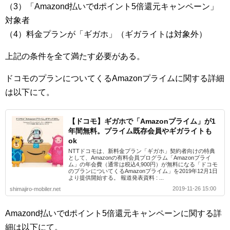
（3）「Amazond払いでdポイント5倍還元キャンペーン」
対象者
（4）料金プランが「ギガホ」（ギガライトは対象外）
上記の条件を全て満たす必要がある。
ドコモのプランについてくるAmazonプライムに関する詳細
は以下にて。
【ドコモ】ギガホで「Amazonプライム」が1
年間無料。プライム既存会員やギガライトも
ok
NTTドコモは、新料金プラン「ギガホ」契約者向けの特典
として、Amazonの有料会員プログラム「Amazonプライ
ム」の年会費（通常は税込4,900円）が無料になる「ドコモ
のプランについてくるAmazonプライム」を2019年12月1日
より提供開始する。 報道発表資料 : ...
2019-11-26 15:00
shimajiro-mobiler.net
Amazond払いでdポイント5倍還元キャンペーンに関する詳
細は以下にて。