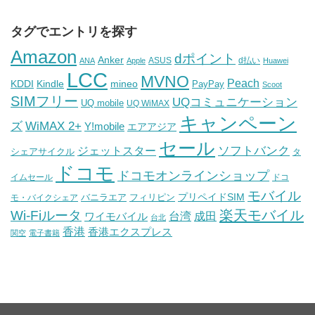
タグでエントリを探す
Amazon
dポイント
Anker
ASUS
d払い
ANA
Apple
Huawei
LCC
MVNO
Peach
KDDI
Kindle
mineo
PayPay
Scoot
SIMフリー
UQコミュニケーション
UQ mobile
UQ WiMAX
キャンペーン
WiMAX 2+
ズ
Y!mobile
エアアジア
セール
ソフトバンク
ジェットスター
シェアサイクル
タ
ドコモ
ドコモオンラインショップ
イムセール
ドコ
モバイル
バニラエア
プリペイドSIM
モ・バイクシェア
フィリピン
Wi-Fiルータ
楽天モバイル
台湾
ワイモバイル
成田
台北
香港
香港エクスプレス
関空
電子書籍