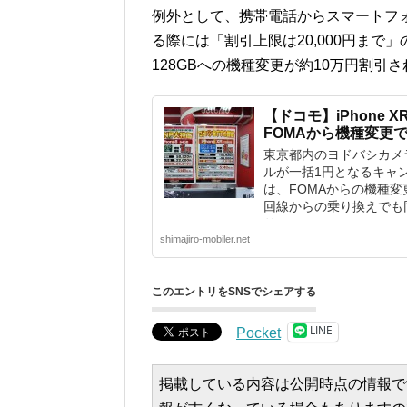
例外として、携帯電話からスマートフ
る際には「割引上限は20,000円まで」
128GBへの機種変更が約10万円割引
【ドコモ】iPhone X
FOMAから機種変更
東京都内のヨドバシカメラにて
ルが一括1円となるキャ
は、FOMAからの機種変
回線からの乗り換えでも
り。 ■iPhone XR 128G
shimajiro-mobiler.net
このエントリをSNSでシェアする
LINE
Pocket
掲載している内容は公開時点の情報で