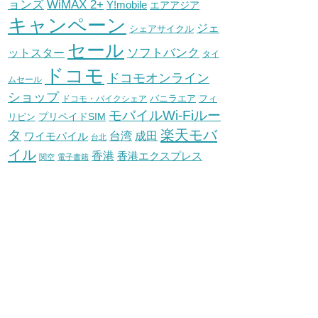
WiMAX 2+
ョンズ
Y!mobile
エアアジア
キャンペーン
ジェ
シェアサイクル
セール
ソフトバンク
ットスター
タイ
ドコモ
ドコモオンライン
ムセール
ショップ
バニラエア
ドコモ・バイクシェア
フィ
モバイルWi-Fiルー
プリペイドSIM
リピン
タ
楽天モバ
台湾
ワイモバイル
成田
台北
イル
香港
香港エクスプレス
関空
電子書籍