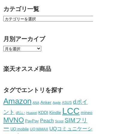
カテゴリ一覧
月別アーカイブ
楽天オススメ商品
タグでエントリを探す
Amazon
dポイ
Anker
ASUS
ANA
Apple
LCC
ント
KDDI
Kindle
mineo
d払い
Huawei
MVNO
SIMフリ
Peach
PayPay
Scoot
ー
UQコミュニケーシ
UQ mobile
UQ WiMAX