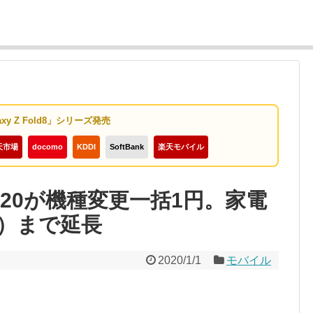
axy Z Fold8」シリーズ発売
天市場
docomo
KDDI
SoftBank
楽天モバイル
 A20が機種変更一括1円。家電
月）まで延長
2020/1/1
モバイル