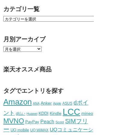
カテゴリ一覧
月別アーカイブ
楽天オススメ商品
タグでエントリを探す
Amazon
dポイ
Anker
ASUS
ANA
Apple
LCC
ント
KDDI
Kindle
mineo
d払い
Huawei
MVNO
SIMフリ
Peach
PayPay
Scoot
ー
UQコミュニケーシ
UQ mobile
UQ WiMAX