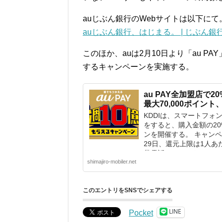
auじぶん銀行のWebサイトは以下にて
auじぶん銀行、はじまる。 | じぶん銀
このほか、auは2月10日より「au PA
するキャンペーンを実施する。
au PAY全加盟店で2
最大70,000ポイント
KDDIは、スマートフォン
をすると、購入金額の2
ンを開催する。 キャンペー
29日、還元上限は1人あた
帯電話・スマートフォンを
shimajiro-mobiler.net
このエントリをSNSでシェアする
LINE
Pocket