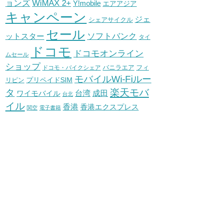
WiMAX 2+
ョンズ
Y!mobile
エアアジア
キャンペーン
ジェ
シェアサイクル
セール
ソフトバンク
ットスター
タイ
ドコモ
ドコモオンライン
ムセール
ショップ
バニラエア
ドコモ・バイクシェア
フィ
モバイルWi-Fiルー
プリペイドSIM
リピン
タ
楽天モバ
台湾
ワイモバイル
成田
台北
イル
香港
香港エクスプレス
関空
電子書籍