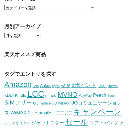
月別アーカイブ
楽天オススメ商品
タグでエントリを探す
Amazon
dポイント
Anker
ASUS
d払い
ANA
Apple
Huawei
LCC
MVNO
Peach
KDDI
Kindle
mineo
PayPay
Scoot
SIMフリー
UQコミュニケーション
UQ mobile
UQ WiMAX
キャンペーン
WiMAX 2+
ズ
Y!mobile
エアアジア
セール
ソフトバンク
ジェットスター
シェアサイクル
タ