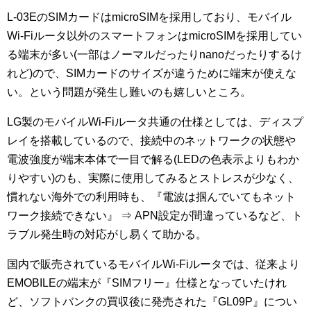
L-03EのSIMカードはmicroSIMを採用しており、モバイル
Wi-Fiルータ以外のスマートフォンはmicroSIMを採用してい
る端末が多い(一部はノーマルだったりnanoだったりするけ
れど)ので、SIMカードのサイズが違うために端末が使えな
い。という問題が発生し難いのも嬉しいところ。
LG製のモバイルWi-Fiルータ共通の仕様としては、ディスプ
レイを搭載しているので、接続中のネットワークの状態や
電波強度が端末本体で一目で解る(LEDの色表示よりもわか
りやすい)のも、実際に使用してみるとストレスが少なく、
慣れない海外での利用時も、『電波は掴んでいてもネット
ワーク接続できない』 ⇒ APN設定が間違っているなど、ト
ラブル発生時の対応がし易くて助かる。
国内で販売されているモバイルWi-Fiルータでは、従来より
EMOBILEの端末が『SIMフリー』仕様となっていたけれ
ど、ソフトバンクの買収後に発売された『GL09P』につい