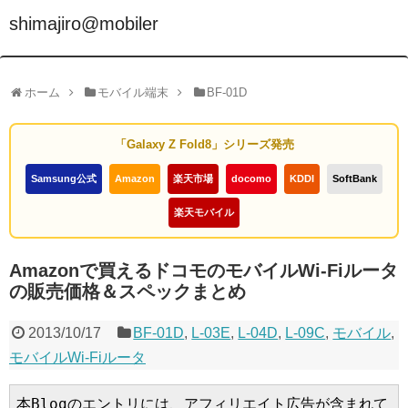
shimajiro@mobiler
ホーム
モバイル端末
BF-01D
「Galaxy Z Fold8」シリーズ発売
Samsung公式
Amazon
楽天市場
docomo
KDDI
SoftBank
楽天モバイル
Amazonで買えるドコモのモバイルWi-Fiルータ
の販売価格＆スペックまとめ
2013/10/17
BF-01D
,
L-03E
,
L-04D
,
L-09C
,
モバイル
,
モバイルWi-Fiルータ
本Blogのエントリには、アフィリエイト広告が含まれて