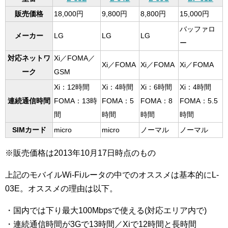
販売価格
18,000円
9,800円
8,800円
15,000円
バッファロ
メーカー
LG
LG
LG
ー
対応ネットワ
Xi／FOMA／
Xi／FOMA
Xi／FOMA
Xi／FOMA
ーク
GSM
Xi：12時間
Xi：4時間
Xi：6時間
Xi：4時間
連続通信時間
FOMA：13時
FOMA：5
FOMA：8
FOMA：5.5
間
時間
時間
時間
SIMカード
micro
micro
ノーマル
ノーマル
※販売価格は2013年10月17日時点のもの
上記のモバイルWi-Fiルータの中でのオススメは基本的にL-
03E。オススメの理由は以下。
・国内では下り最大100Mbpsで使える(対応エリア内で)
・連続通信時間が3Gで13時間／Xiで12時間と長時間