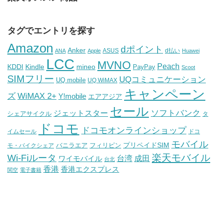
タグでエントリを探す
Amazon
dポイント
Anker
ASUS
d払い
ANA
Apple
Huawei
LCC
MVNO
Peach
KDDI
Kindle
mineo
PayPay
Scoot
SIMフリー
UQコミュニケーション
UQ mobile
UQ WiMAX
キャンペーン
WiMAX 2+
ズ
Y!mobile
エアアジア
セール
ソフトバンク
ジェットスター
シェアサイクル
タ
ドコモ
ドコモオンラインショップ
イムセール
ドコ
モバイル
バニラエア
プリペイドSIM
モ・バイクシェア
フィリピン
Wi-Fiルータ
楽天モバイル
台湾
ワイモバイル
成田
台北
香港
香港エクスプレス
関空
電子書籍