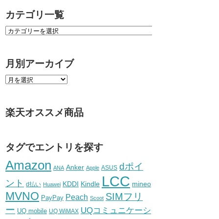
カテゴリ一覧
月別アーカイブ
楽天オススメ商品
タグでエントリを探す
Amazon
dポイ
Anker
ASUS
ANA
Apple
LCC
ント
KDDI
Kindle
mineo
d払い
Huawei
MVNO
SIMフリ
Peach
PayPay
Scoot
ー
UQコミュニケーシ
UQ mobile
UQ WiMAX