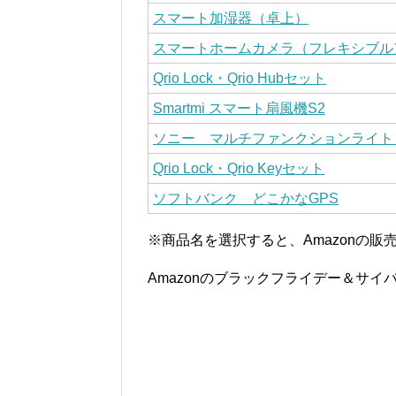
スマート加湿器（卓上）
スマートホームカメラ（フレキシブル
Qrio Lock・Qrio Hubセット
Smartmi スマート扇風機S2
ソニー マルチファンクションライト MF
Qrio Lock・Qrio Keyセット
ソフトバンク どこかなGPS
※商品名を選択すると、Amazonの販
Amazonのブラックフライデー＆サ