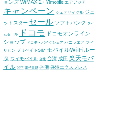
WiMAX 2+
ョンズ
Y!mobile
エアアジア
キャンペーン
ジェ
シェアサイクル
セール
ソフトバンク
ットスター
タイ
ドコモ
ドコモオンライン
ムセール
ショップ
バニラエア
ドコモ・バイクシェア
フィ
モバイルWi-Fiルー
プリペイドSIM
リピン
タ
楽天モバ
台湾
ワイモバイル
成田
台北
イル
香港
香港エクスプレス
関空
電子書籍