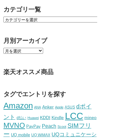
カテゴリ一覧
月別アーカイブ
楽天オススメ商品
タグでエントリを探す
Amazon
dポイ
Anker
ASUS
ANA
Apple
LCC
ント
KDDI
Kindle
mineo
d払い
Huawei
MVNO
SIMフリ
Peach
PayPay
Scoot
ー
UQコミュニケーシ
UQ mobile
UQ WiMAX