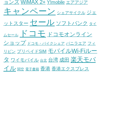
WiMAX 2+
ョンズ
Y!mobile
エアアジア
キャンペーン
ジェ
シェアサイクル
セール
ソフトバンク
ットスター
タイ
ドコモ
ドコモオンライン
ムセール
ショップ
バニラエア
ドコモ・バイクシェア
フィ
モバイルWi-Fiルー
プリペイドSIM
リピン
タ
楽天モバ
台湾
ワイモバイル
成田
台北
イル
香港
香港エクスプレス
関空
電子書籍