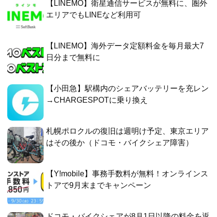
【LINEMO】衛星通信サービスが無料に、圏外
エリアでもLINEなど利用可
【LINEMO】海外データ定額料金を毎月最大7
日分まで無料に
【小田急】駅構内のシェアバッテリーを充レン
→CHARGESPOTに乗り換え
札幌ポロクルの復旧は週明け予定、東京エリア
はその後か（ドコモ・バイクシェア障害）
【Y!mobile】事務手数料が無料！オンラインス
トアで9月末までキャンペーン
ドコモ・バイクシェアが8月1日以降の料金を返