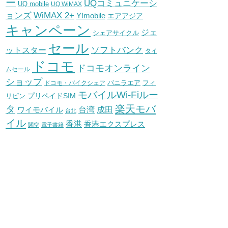
ー
UQコミュニケーシ
UQ mobile
UQ WiMAX
WiMAX 2+
ョンズ
Y!mobile
エアアジア
キャンペーン
ジェ
シェアサイクル
セール
ソフトバンク
ットスター
タイ
ドコモ
ドコモオンライン
ムセール
ショップ
バニラエア
ドコモ・バイクシェア
フィ
モバイルWi-Fiルー
プリペイドSIM
リピン
タ
楽天モバ
台湾
ワイモバイル
成田
台北
イル
香港
香港エクスプレス
関空
電子書籍