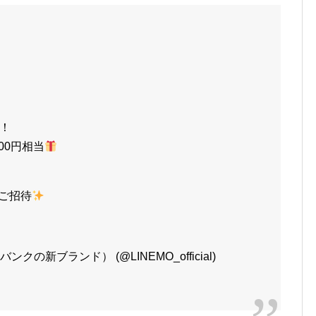
！
500円相当
ご招待
クの新ブランド） (@LINEMO_official)