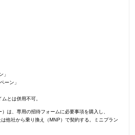
」
ーン」
ンペーン」
イムとは併用不可。
ー）は、専用の招待フォームに必要事項を購入し、
または他社から乗り換え（MNP）で契約する。ミニプラン
。