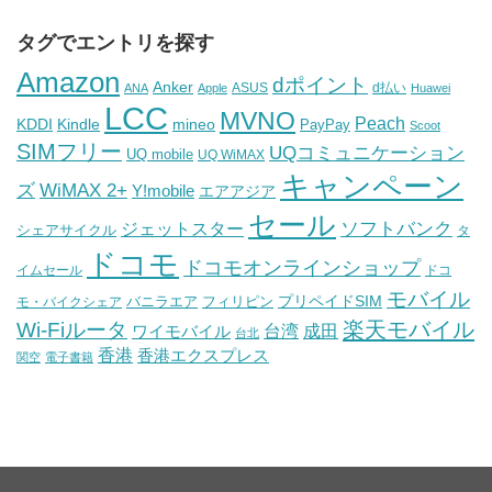
タグでエントリを探す
Amazon
dポイント
Anker
ASUS
d払い
ANA
Apple
Huawei
LCC
MVNO
Peach
KDDI
Kindle
mineo
PayPay
Scoot
SIMフリー
UQコミュニケーション
UQ mobile
UQ WiMAX
キャンペーン
WiMAX 2+
ズ
Y!mobile
エアアジア
セール
ソフトバンク
ジェットスター
シェアサイクル
タ
ドコモ
ドコモオンラインショップ
イムセール
ドコ
モバイル
バニラエア
プリペイドSIM
モ・バイクシェア
フィリピン
Wi-Fiルータ
楽天モバイル
台湾
ワイモバイル
成田
台北
香港
香港エクスプレス
関空
電子書籍