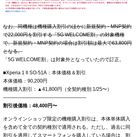
なお、同機種は機種購入割引のほかに新規契約・MNP契約
で22,000円を割引する「5G WELCOME割」の対象機種
で、新規契約・MNP契約の場合は割引額は最大で63,800円
となる。
「5G WELCOME割」は対象外となっていたので訂正。
■Xperia 1 II SO-51A：本体価格＆割引
本体価格：90,200円
機種購入割引：▲41,800円（全契約種別 1/25〜）
—————————————————
割引後価格：48,400円〜
オンラインショップ限定の機種購入割引は、本体単体購入
を含めて全ての契約種別で適用される。ただし、過去に同
割引を適用してスマートフォンを購入している場合は、割