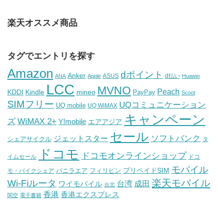
楽天オススメ商品
タグでエントリを探す
Amazon
dポイント
Anker
ASUS
d払い
ANA
Apple
Huawei
LCC
MVNO
Peach
KDDI
Kindle
mineo
PayPay
Scoot
SIMフリー
UQコミュニケーション
UQ mobile
UQ WiMAX
キャンペーン
WiMAX 2+
ズ
Y!mobile
エアアジア
セール
ソフトバンク
ジェットスター
シェアサイクル
タ
ドコモ
ドコモオンラインショップ
イムセール
ドコ
モバイル
バニラエア
プリペイドSIM
モ・バイクシェア
フィリピン
Wi-Fiルータ
楽天モバイル
台湾
ワイモバイル
成田
台北
香港
香港エクスプレス
関空
電子書籍