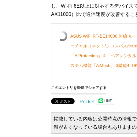
し、Wi-Fi 6E以上に対応するデバイ
AX11000）比で通信速度が改善する
ASUS WiFi RT-BE14000 無線 
ーチャルコネクト/クロスパス/tra
「AiProtection」＆「ペアレ
ステム機能「AiMesh」 3階建4LD
このエントリをSNSでシェアする
LINE
Pocket
掲載している内容は公開時点の情報で
報が古くなっている場合もありますの