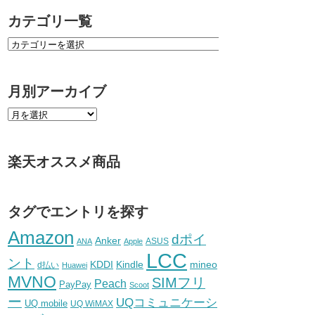
カテゴリ一覧
月別アーカイブ
楽天オススメ商品
タグでエントリを探す
Amazon
dポイ
Anker
ASUS
ANA
Apple
LCC
ント
KDDI
Kindle
mineo
d払い
Huawei
MVNO
SIMフリ
Peach
PayPay
Scoot
ー
UQコミュニケーシ
UQ mobile
UQ WiMAX