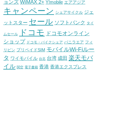
WiMAX 2+
ョンズ
Y!mobile
エアアジア
キャンペーン
ジェ
シェアサイクル
セール
ソフトバンク
ットスター
タイ
ドコモ
ドコモオンライン
ムセール
ショップ
バニラエア
ドコモ・バイクシェア
フィ
モバイルWi-Fiルー
プリペイドSIM
リピン
タ
楽天モバ
台湾
ワイモバイル
成田
台北
イル
香港
香港エクスプレス
関空
電子書籍