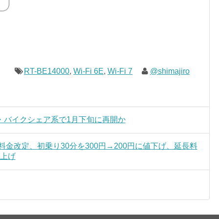
RT-BE14000
,
Wi-Fi 6E
,
Wi-Fi 7
@shimajiro
・バイクシェア系で1月下旬に再開か
e」料金改定、初乗り30分を300円→200円に値下げ、延長料
値上げ