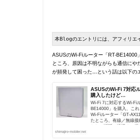
本Blogのエントリには、アフィリ
ASUSのWi-Fiルーター「RT-BE14
ところ、原因は不明ながらも通信にや
が頻発して困った…という話は以下の
ASUSのWi-Fi 7対
購入したけど…
Wi-Fi 7に対応するWi-
BE14000」を購入、こ
Wi-Fiルーター「GT-A
たところ、有線／無線接
われる遅延に遭遇する機会
shimajiro-mobiler.net