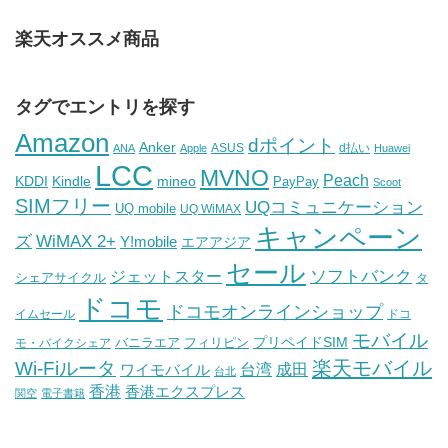
楽天オススメ商品
タグでエントリを探す
Amazon
dポイント
Anker
ASUS
d払い
ANA
Apple
Huawei
LCC
MVNO
Peach
KDDI
Kindle
mineo
PayPay
Scoot
SIMフリー
UQコミュニケーション
UQ mobile
UQ WiMAX
キャンペーン
WiMAX 2+
ズ
Y!mobile
エアアジア
セール
ソフトバンク
ジェットスター
シェアサイクル
タ
ドコモ
ドコモオンラインショップ
イムセール
ドコ
モバイル
バニラエア
プリペイドSIM
モ・バイクシェア
フィリピン
Wi-Fiルータ
楽天モバイル
台湾
ワイモバイル
成田
台北
香港
香港エクスプレス
関空
電子書籍