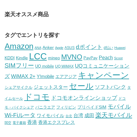
楽天オススメ商品
タグでエントリを探す
Amazon
dポイント
Anker
ASUS
d払い
ANA
Apple
Huawei
LCC
MVNO
Peach
KDDI
Kindle
mineo
PayPay
Scoot
SIMフリー
UQコミュニケーション
UQ mobile
UQ WiMAX
キャンペーン
WiMAX 2+
ズ
Y!mobile
エアアジア
セール
ソフトバンク
ジェットスター
シェアサイクル
タ
ドコモ
ドコモオンラインショップ
イムセール
ドコ
モバイル
バニラエア
プリペイドSIM
モ・バイクシェア
フィリピン
Wi-Fiルータ
楽天モバイル
台湾
ワイモバイル
成田
台北
香港
香港エクスプレス
関空
電子書籍