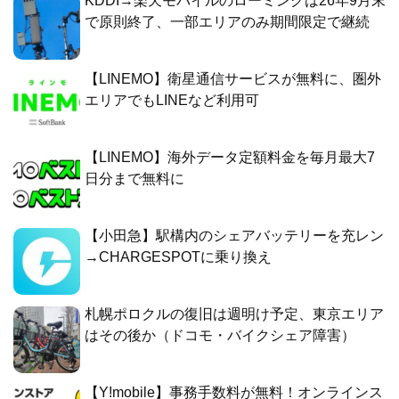
KDDI→楽天モバイルのローミングは26年9月末
で原則終了、一部エリアのみ期間限定で継続
【LINEMO】衛星通信サービスが無料に、圏外
エリアでもLINEなど利用可
【LINEMO】海外データ定額料金を毎月最大7
日分まで無料に
【小田急】駅構内のシェアバッテリーを充レン
→CHARGESPOTに乗り換え
札幌ポロクルの復旧は週明け予定、東京エリア
はその後か（ドコモ・バイクシェア障害）
【Y!mobile】事務手数料が無料！オンラインス