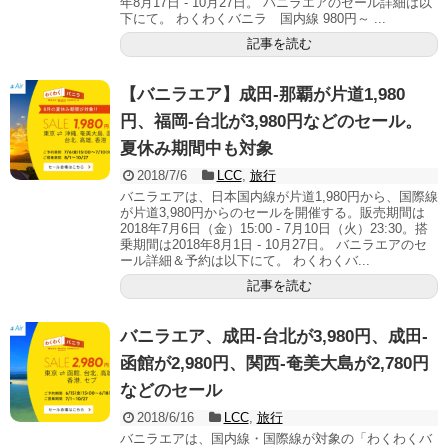
年8月17日 - 10月27日。 バニラエアのセール詳細は以
下にて。 わくわくバニラ 国内線 980円～ ...
記事を読む
【バニラエア】成田-那覇が片道1,980
円、福岡-台北が3,980円などのセール。
夏休み期間中も対象
2018/7/6
LCC
,
旅行
バニラエアは、日本国内線が片道1,980円から、国際線
が片道3,980円からのセールを開催する。販売期間は
2018年7月6日（金）15:00 - 7月10日（火）23:30。搭
乗期間は2018年8月1日 - 10月27日。 バニラエアのセ
ール詳細＆予約は以下にて。 わくわくバ...
記事を読む
バニラエア、成田-台北が3,980円、成田-
函館が2,980円、関西-奄美大島が2,780円
などのセール
2018/6/16
LCC
,
旅行
バニラエアは、国内線・国際線が対象の「わくわくバ