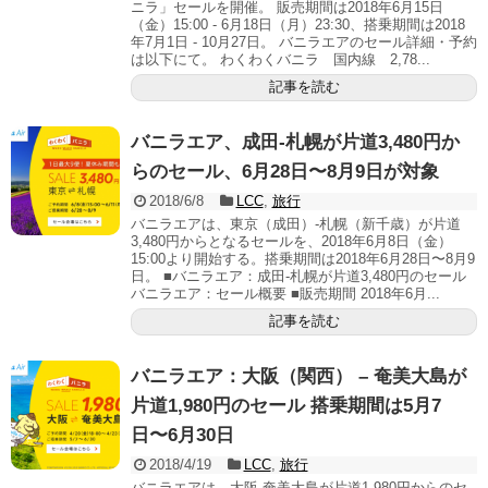
ニラ」セールを開催。 販売期間は2018年6月15日
（金）15:00 - 6月18日（月）23:30、搭乗期間は2018
年7月1日 - 10月27日。 バニラエアのセール詳細・予約
は以下にて。 わくわくバニラ 国内線 2,78...
記事を読む
バニラエア、成田-札幌が片道3,480円か
らのセール、6月28日〜8月9日が対象
2018/6/8
LCC
,
旅行
バニラエアは、東京（成田）-札幌（新千歳）が片道
3,480円からとなるセールを、2018年6月8日（金）
15:00より開始する。搭乗期間は2018年6月28日〜8月9
日。 ■バニラエア：成田-札幌が片道3,480円のセール
バニラエア：セール概要 ■販売期間 2018年6月...
記事を読む
バニラエア：大阪（関西） – 奄美大島が
片道1,980円のセール 搭乗期間は5月7
日〜6月30日
2018/4/19
LCC
,
旅行
バニラエアは、大阪-奄美大島が片道1,980円からのセ