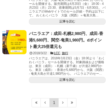
ールを開催する。販売期間は4月20日（金） 18:00 - 4
月23日（月）23:30、搭乗期間は5月7日 - 6月30日。 バ
ニラエアのWebサイトでのセール詳細・予約は以下に
て。 わくわくバニラ 大阪（関西）＝奄美大島...
記事を読む
バニラエア：成田-札幌2,980円、成田-香
港5,680円、関空-奄美1,980円。dポイン
ト最大25倍還元も
2018/3/22
LCC
,
旅行
バニラエアは、2018年3月23日（金）18:00より「わく
わくバニラ」セールを開催する。対象路線および価格
は、東京（成田） - 札幌（新千歳）が片道2,980円か
ら、東京（成田） - 香港が5,680円から、大阪（関西）
- 奄美大島が片道1,980円から。 バニラエアのセー...
記事を読む
1