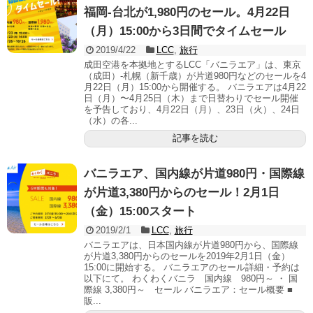
福岡-台北が1,980円のセール。4月22日
（月）15:00から3日間でタイムセール
2019/4/22
LCC
,
旅行
成田空港を本拠地とするLCC「バニラエア」は、東京
（成田）-札幌（新千歳）が片道980円などのセールを4
月22日（月）15:00から開催する。 バニラエアは4月22
日（月）〜4月25日（木）まで日替わりでセール開催
を予告しており、4月22日（月）、23日（火）、24日
（水）の各...
記事を読む
バニラエア、国内線が片道980円・国際線
が片道3,380円からのセール！2月1日
（金）15:00スタート
2019/2/1
LCC
,
旅行
バニラエアは、日本国内線が片道980円から、国際線
が片道3,380円からのセールを2019年2月1日（金）
15:00に開始する。 バニラエアのセール詳細・予約は
以下にて。 わくわくバニラ 国内線 980円～ ・ 国
際線 3,380円～ セール バニラエア：セール概要 ■
販...