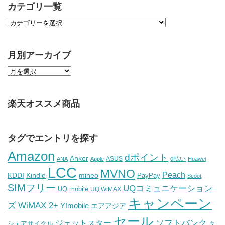
カテゴリ一覧
月別アーカイブ
楽天オススメ商品
タグでエントリを探す
Amazon
dポイント
Anker
ASUS
d払い
ANA
Apple
Huawei
LCC
MVNO
Peach
KDDI
Kindle
mineo
PayPay
Scoot
SIMフリー
UQコミュニケーション
UQ mobile
UQ WiMAX
キャンペーン
WiMAX 2+
ズ
Y!mobile
エアアジア
セール
ソフトバンク
ジェットスター
シェアサイクル
タ