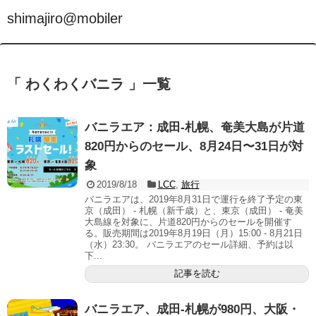
shimajiro@mobiler
「 わくわくバニラ 」一覧
バニラエア：成田-札幌、奄美大島が片道
820円からのセール、8月24日〜31日が対
象
2019/8/18
LCC
,
旅行
バニラエアは、2019年8月31日で運行を終了予定の東
京（成田） - 札幌（新千歳）と、東京（成田） - 奄美
大島線を対象に、片道820円からのセールを開催す
る。販売期間は2019年8月19日（月）15:00 - 8月21日
（水）23:30。 バニラエアのセール詳細、予約は以
下...
記事を読む
バニラエア、成田-札幌が980円、大阪・