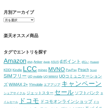
月別アーカイブ
楽天オススメ商品
タグでエントリを探す
Amazon
dポイント
Anker
ASUS
d払い
ANA
Apple
Huawei
LCC
MVNO
Peach
KDDI
Kindle
mineo
PayPay
Scoot
SIMフリー
UQコミュニケーション
UQ mobile
UQ WiMAX
キャンペーン
WiMAX 2+
ズ
Y!mobile
エアアジア
セール
ソフトバンク
ジェットスター
シェアサイクル
タ
ドコモ
ドコモオンラインショップ
イムセール
ドコ