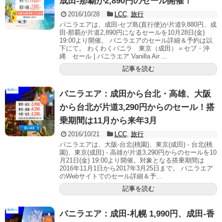
成田-那覇が2,890円のセール開催！
2016/10/28
LCC
,
旅行
バニラエアは、成田-セブ島(直行便)が片道9,880円、成
田-那覇が片道2,890円になるセールを10月28日(金)
19:00より開催。 バニラエアのセール詳細＆予約は以
下にて。 わくわくバニラ 東京（成田）＝セブ・沖
縄 セール | バニラエア Vanilla Air ...
記事を読む
バニラエア：成田から台北・高雄、大阪
から台北が片道3,290円からのセール！搭
乗期間は11月から来年3月
2016/10/21
LCC
,
旅行
バニラエアは、大阪-台北(桃園)、東京(成田) - 台北(桃
園)、東京(成田) - 高雄が片道3,290円からのセールを10
月21日(金) 19:00より開催。対象となる搭乗期間は
2016年11月1日から2017年3月25日まで。 バニラエア
のWebサイトでのセール詳細＆予...
記事を読む
バニラエア：成田-札幌 1,990円、成田-香