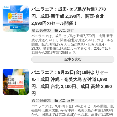
バニラエア：成田-セブ島が片道7,770
円、成田-新千歳 2,390円、関西-台北
2,990円のセール開催！
2016/9/30
LCC
,
旅行
バニラエアは、成田-セブ島が片道7,770円、成田-新千
歳が片道2,390円、関西-台北が片道2,990円のセールを
開催。販売期間は9月30日(金)19:00 - 10月3日(月)
23:30、搭乗期間は路線によって異なり、2016年10月
11日から2017年3月25日まで。 ...
記事を読む
バニラエア：9月23日(金)19時よりセー
ル！成田-沖縄・奄美大島 が片道1,990
円、成田-台北 3,100円、成田-高雄 3,990
円
2016/9/23
LCC
,
旅行
バニラエアは、9月23日(金)19時よりセールを開催。販
売価格は東京(成田)から沖縄・奄美大島が片道1,990円
から、国際線では東京(成田)から台北、高雄が3,100円