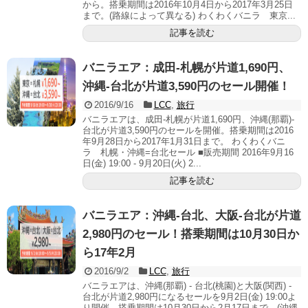
から。搭乗期間は2016年10月4日から2017年3月25日
まで。(路線によって異なる) わくわくバニラ 東京...
記事を読む
バニラエア：成田-札幌が片道1,690円、
沖縄-台北が片道3,590円のセール開催！
2016/9/16
LCC
,
旅行
バニラエアは、成田-札幌が片道1,690円、沖縄(那覇)-
台北が片道3,590円のセールを開催。搭乗期間は2016
年9月28日から2017年1月31日まで。 わくわくバニ
ラ 札幌・沖縄=台北セール ■販売期間 2016年9月16
日(金) 19:00 - 9月20日(火) 2...
記事を読む
バニラエア：沖縄-台北、大阪-台北が片道
2,980円のセール！搭乗期間は10月30日か
ら17年2月
2016/9/2
LCC
,
旅行
バニラエアは、沖縄(那覇) - 台北(桃園)と大阪(関西) -
台北が片道2,980円になるセールを9月2日(金) 19:00よ
り開催。搭乗期間は10月30日から2月17日まで。(沖縄-