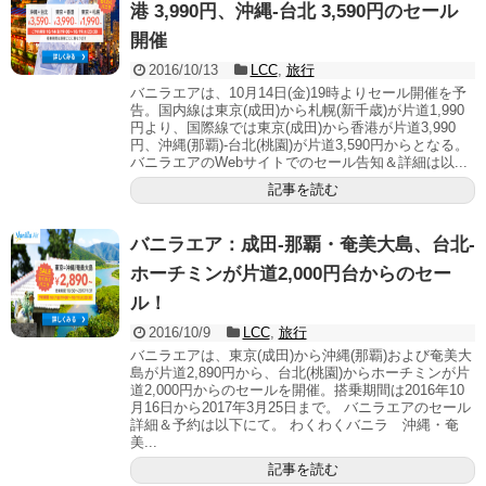
港 3,990円、沖縄-台北 3,590円のセール
開催
2016/10/13
LCC
,
旅行
バニラエアは、10月14日(金)19時よりセール開催を予
告。国内線は東京(成田)から札幌(新千歳)が片道1,990
円より、国際線では東京(成田)から香港が片道3,990
円、沖縄(那覇)-台北(桃園)が片道3,590円からとなる。
バニラエアのWebサイトでのセール告知＆詳細は以...
記事を読む
バニラエア：成田-那覇・奄美大島、台北-
ホーチミンが片道2,000円台からのセー
ル！
2016/10/9
LCC
,
旅行
バニラエアは、東京(成田)から沖縄(那覇)および奄美大
島が片道2,890円から、台北(桃園)からホーチミンが片
道2,000円からのセールを開催。搭乗期間は2016年10
月16日から2017年3月25日まで。 バニラエアのセール
詳細＆予約は以下にて。 わくわくバニラ 沖縄・奄
美...
記事を読む