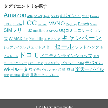
タグでエントリを探す
Amazon
dポイント
Anker
ASUS
d払い
ANA
Apple
Huawei
LCC
MVNO
Peach
KDDI
Kindle
mineo
PayPay
Scoot
SIMフリー
UQコミュニケーション
UQ mobile
UQ WiMAX
キャンペーン
WiMAX 2+
ズ
Y!mobile
エアアジア
セール
ソフトバンク
ジェットスター
シェアサイクル
タ
ドコモ
ドコモオンラインショップ
イムセール
ドコ
モバイル
バニラエア
プリペイドSIM
モ・バイクシェア
フィリピン
Wi-Fiルータ
楽天モバイル
台湾
ワイモバイル
成田
台北
香港
香港エクスプレス
関空
電子書籍
© 2006
shimajiro@mobiler