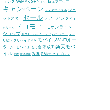
WiMAX 2+
ョンズ
Y!mobile
エアアジア
キャンペーン
ジェ
シェアサイクル
セール
ソフトバンク
ットスター
タイ
ドコモ
ドコモオンライン
ムセール
ショップ
バニラエア
ドコモ・バイクシェア
フィ
モバイルWi-Fiルー
プリペイドSIM
リピン
タ
楽天モバ
台湾
ワイモバイル
成田
台北
イル
香港
香港エクスプレス
関空
電子書籍