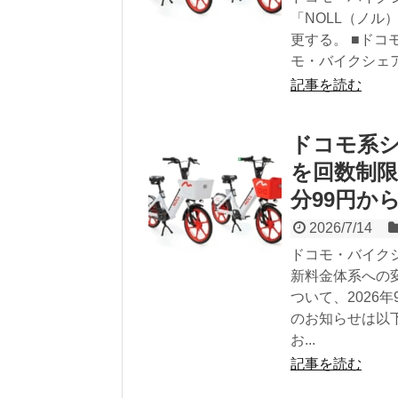
「NOLL（ノ
更する。 ■ドコ
モ・バイクシェア
記事を読む
ドコモ系シ
を回数制限
分99円か
2026/7/14
ドコモ・バイクシ
新料金体系への
ついて、2026
のお知らせは以
お...
記事を読む