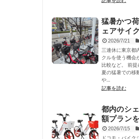
記事を読む
猛暑かつ
ェアサイ
2026/7/21
三連休に東京都
クルを使う機会
比較など。 前提
夏の猛暑での移
や...
記事を読む
都内のシェ
額プラン
2026/7/15
ドコモ・バイクシ