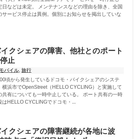
定日などは未定。 メンテナンスなどの理由を除き、全国
のサービス停止は異例。個別にお知らせを掲出していな
バイクシェアの障害、他社とのポート
停止
モバイル
,
旅行
7:00頃から発生しているドコモ・バイクシェアのシステ
浜市でOpenStreet（HELLO CYCLING）と実施して
の共有についても一時中止している。 ポート共有の一時
HELLO CYCLINGでドコモ・...
バイクシェアの障害継続が各地に波