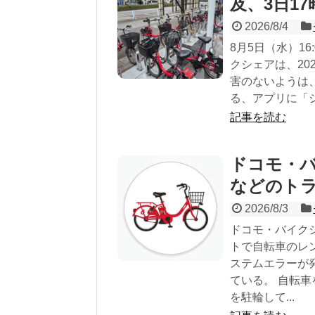
及、3日1
2026/8/4
8月5日（水）1
クシェアは、20
害のないようは
る、アプリに「シ
記事を読む
ドコモ・
などのト
2026/8/3
ドコモ・バイクシ
トで自転車のレ
ステムエラーが
ている。 自転
を駐輪して...