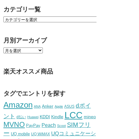
カテゴリ一覧
月別アーカイブ
楽天オススメ商品
タグでエントリを探す
Amazon
dポイ
Anker
ASUS
ANA
Apple
LCC
ント
KDDI
Kindle
mineo
d払い
Huawei
MVNO
SIMフリ
Peach
PayPay
Scoot
ー
UQコミュニケーシ
UQ mobile
UQ WiMAX