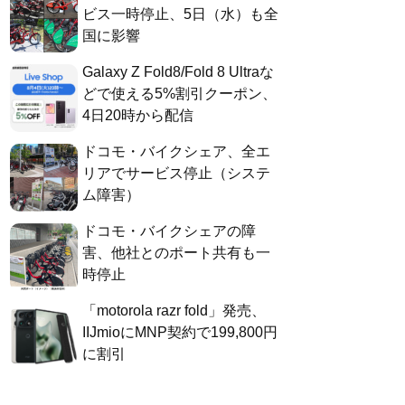
ビス一時停止、5日（水）も全
国に影響
Galaxy Z Fold8/Fold 8 Ultraな
どで使える5%割引クーポン、
4日20時から配信
ドコモ・バイクシェア、全エ
リアでサービス停止（システ
ム障害）
ドコモ・バイクシェアの障
害、他社とのポート共有も一
時停止
「motorola razr fold」発売、
IIJmioにMNP契約で199,800円
に割引