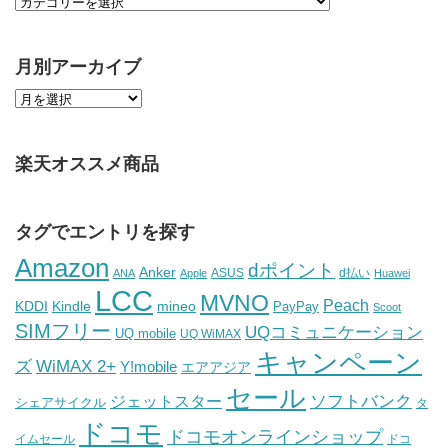
月別アーカイブ
楽天オススメ商品
タグでエントリを探す
Amazon
dポイント
Anker
ASUS
d払い
ANA
Apple
Huawei
LCC
MVNO
Peach
KDDI
Kindle
mineo
PayPay
Scoot
SIMフリー
UQコミュニケーション
UQ mobile
UQ WiMAX
キャンペーン
WiMAX 2+
ズ
Y!mobile
エアアジア
セール
ソフトバンク
ジェットスター
シェアサイクル
タ
ドコモ
ドコモオンラインショップ
イムセール
ドコ