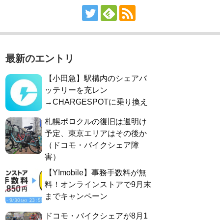
最新のエントリ
【小田急】駅構内のシェアバ
ッテリーを充レン
→CHARGESPOTに乗り換え
札幌ポロクルの復旧は週明け
予定、東京エリアはその後か
（ドコモ・バイクシェア障
害）
【Y!mobile】事務手数料が無
料！オンラインストアで9月末
までキャンペーン
ドコモ・バイクシェアが8月1