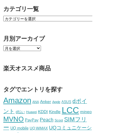
カテゴリ一覧
月別アーカイブ
楽天オススメ商品
タグでエントリを探す
Amazon
dポイ
Anker
ASUS
ANA
Apple
LCC
ント
KDDI
Kindle
mineo
d払い
Huawei
MVNO
SIMフリ
Peach
PayPay
Scoot
ー
UQコミュニケーシ
UQ mobile
UQ WiMAX