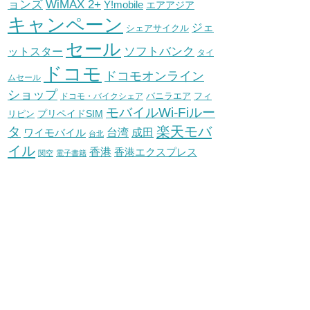
WiMAX 2+
ョンズ
Y!mobile
エアアジア
キャンペーン
ジェ
シェアサイクル
セール
ソフトバンク
ットスター
タイ
ドコモ
ドコモオンライン
ムセール
ショップ
バニラエア
ドコモ・バイクシェア
フィ
モバイルWi-Fiルー
プリペイドSIM
リピン
タ
楽天モバ
台湾
ワイモバイル
成田
台北
イル
香港
香港エクスプレス
関空
電子書籍