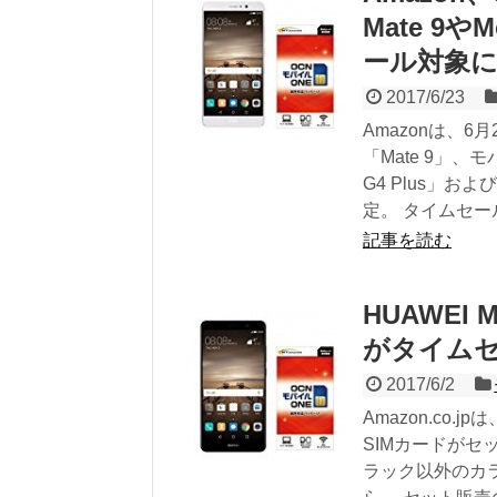
Mate 9や
ール対象
2017/6/23
Amazonは、6
「Mate 9」、モ
G4 Plus」お
定。 タイムセール
記事を読む
HUAWEI 
がタイム
2017/6/2
Amazon.co.j
SIMカードがセッ
ラック以外のカラ