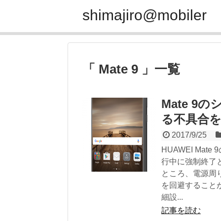
shimajiro@mobiler
「 Mate 9 」一覧
Mate 
る不具合
2017/9/25
HUAWEI M
行中に強制終了
ところ、電源周
を回避すること
細設...
記事を読む