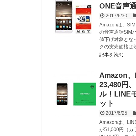
ONE音声
2017/6/30
Amazonは、S
の音声通話SIMパ
値下げ対象とな
クの実売価格は若干
記事を読む
Amazon、M
23,480円
ル！LIN
ット
2017/6/25
Amazonは、L
が51,000円（