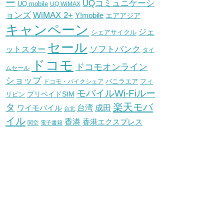
ー
UQコミュニケーシ
UQ mobile
UQ WiMAX
WiMAX 2+
ョンズ
Y!mobile
エアアジア
キャンペーン
ジェ
シェアサイクル
セール
ソフトバンク
ットスター
タイ
ドコモ
ドコモオンライン
ムセール
ショップ
バニラエア
ドコモ・バイクシェア
フィ
モバイルWi-Fiルー
プリペイドSIM
リピン
タ
楽天モバ
台湾
ワイモバイル
成田
台北
イル
香港
香港エクスプレス
関空
電子書籍