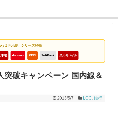
axy Z Fold8」シリーズ発売
天市場
docomo
KDDI
SoftBank
楽天モバイル
0万人突破キャンペーン 国内線＆
2013/5/7
LCC
,
旅行