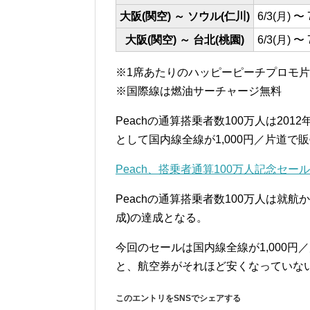
大阪(関空) ～ ソウル(仁川)
6/3(月) 〜 
大阪(関空) ～ 台北(桃園)
6/3(月) 〜 
※1席あたりのハッピーピーチプロモ
※国際線は燃油サーチャージ無料
Peachの通算搭乗者数100万人は20
として国内線全線が1,000円／片道で
Peach、搭乗者通算100万人記念セール 国内線
Peachの通算搭乗者数100万人は就航か
成)の達成となる。
今回のセールは国内線全線が1,000円
と、航空券がそれほど安くなっていないの
このエントリをSNSでシェアする