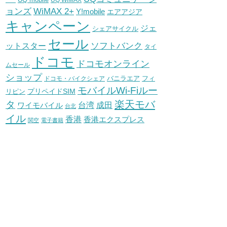
UQ WiMAX
WiMAX 2+
ョンズ
Y!mobile
エアアジア
キャンペーン
ジェ
シェアサイクル
セール
ソフトバンク
ットスター
タイ
ドコモ
ドコモオンライン
ムセール
ショップ
バニラエア
ドコモ・バイクシェア
フィ
モバイルWi-Fiルー
プリペイドSIM
リピン
タ
楽天モバ
台湾
ワイモバイル
成田
台北
イル
香港
香港エクスプレス
関空
電子書籍