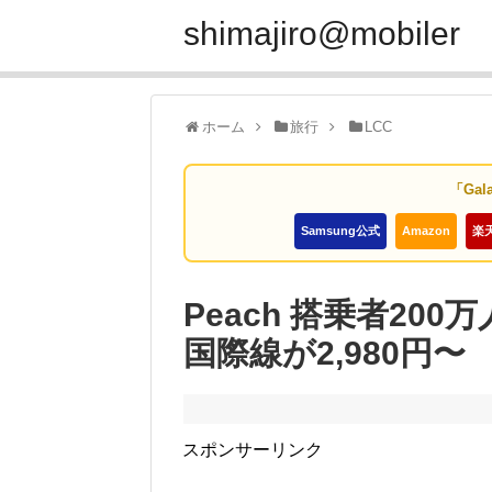
shimajiro@mobiler
ホーム
旅行
LCC
「Gal
Samsung公式
Amazon
楽
Peach 搭乗者20
国際線が2,980円〜
スポンサーリンク