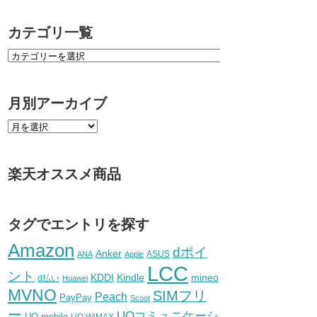
カテゴリ一覧
月別アーカイブ
楽天オススメ商品
タグでエントリを探す
Amazon
dポイ
Anker
ASUS
ANA
Apple
LCC
ント
KDDI
Kindle
mineo
d払い
Huawei
MVNO
SIMフリ
Peach
PayPay
Scoot
ー
UQコミュニケーシ
UQ mobile