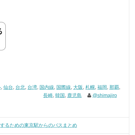
ル
,
仙台
,
台北
,
台湾
,
国内線
,
国際線
,
大阪
,
札幌
,
福岡
,
那覇
,
長崎
,
韓国
,
鹿児島
@shimajiro
乗するための東京駅からのバスまとめ