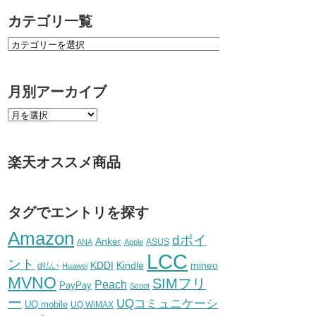
カテゴリ一覧
月別アーカイブ
楽天オススメ商品
タグでエントリを探す
Amazon
dポイ
Anker
ASUS
ANA
Apple
LCC
ント
KDDI
Kindle
mineo
d払い
Huawei
MVNO
SIMフリ
Peach
PayPay
Scoot
ー
UQコミュニケーシ
UQ mobile
UQ WiMAX