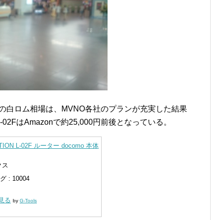
タの白ロム相場は、MVNO各社のプランが充実した結果
2FはAmazonで約25,000円前後となっている。
ATION L-02F ルーター docomo 本体
クス
: 10004
く見る
by
G-Tools