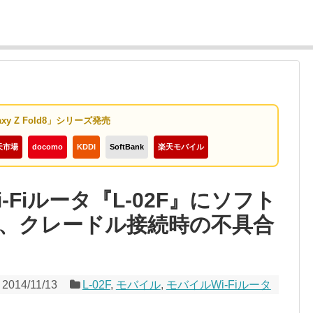
axy Z Fold8」シリーズ発売
天市場
docomo
KDDI
SoftBank
楽天モバイル
Fiルータ『L-02F』にソフト
、クレードル接続時の不具合
2014/11/13
L-02F
,
モバイル
,
モバイルWi-Fiルータ