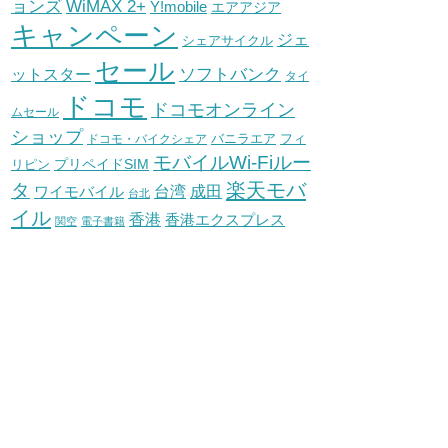
WiMAX 2+
ョンズ
Y!mobile
エアアジア
キャンペーン
ジェ
シェアサイクル
セール
ソフトバンク
ットスター
タイ
ドコモ
ドコモオンライン
ムセール
ショップ
バニラエア
ドコモ・バイクシェア
フィ
モバイルWi-Fiルー
プリペイドSIM
リピン
タ
楽天モバ
台湾
ワイモバイル
成田
台北
イル
香港
香港エクスプレス
関空
電子書籍