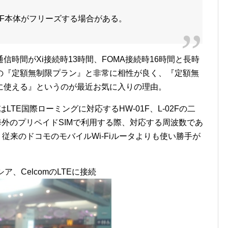
2F本体がフリーズする場合がある。
続通信時間がXi接続時13時間、FOMA接続時16時間と長時
の『定額無制限プラン』と非常に相性が良く、『定額無
に使える』というのが最近お気に入りの理由。
LTE国際ローミングに対応するHW-01F、L-02Fの二
海外のプリペイドSIMで利用する際、対応する周波数であ
従来のドコモのモバイルWi-Fiルータよりも使い勝手が
ア、CelcomのLTEに接続