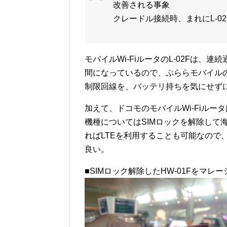
改善される事象
クレードル接続時、まれにL-0
モバイルWi-FiルータのL-02Fは、連
間になっているので、ぷららモバイル
制限回線を、バッテリ持ちを気にせず
加えて、ドコモのモバイルWi-Fiルータは
機種についてはSIMロックを解除して
ればLTEを利用することも可能なので、
良い。
■SIMロック解除したHW-01Fをマレーシ