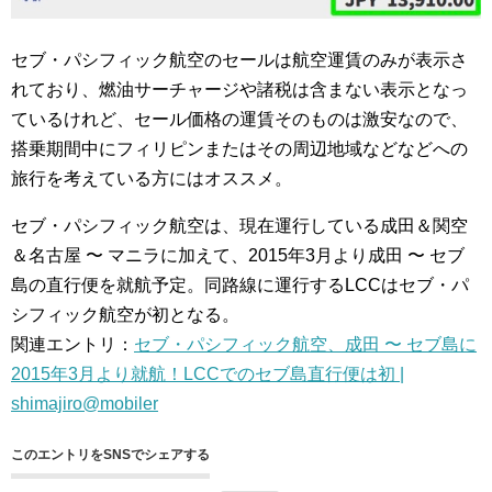
セブ・パシフィック航空のセールは航空運賃のみが表示さ
れており、燃油サーチャージや諸税は含まない表示となっ
ているけれど、セール価格の運賃そのものは激安なので、
搭乗期間中にフィリピンまたはその周辺地域などなどへの
旅行を考えている方にはオススメ。
セブ・パシフィック航空は、現在運行している成田＆関空
＆名古屋 〜 マニラに加えて、2015年3月より成田 〜 セブ
島の直行便を就航予定。同路線に運行するLCCはセブ・パ
シフィック航空が初となる。
関連エントリ：
セブ・パシフィック航空、成田 〜 セブ島に
2015年3月より就航！LCCでのセブ島直行便は初 |
shimajiro@mobiler
このエントリをSNSでシェアする