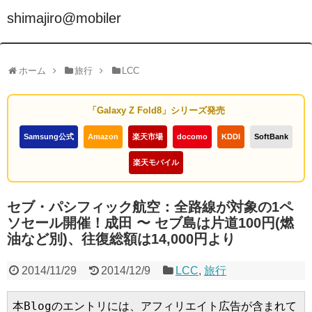
shimajiro@mobiler
ホーム
旅行
LCC
「Galaxy Z Fold8」シリーズ発売
Samsung公式
Amazon
楽天市場
docomo
KDDI
SoftBank
楽天モバイル
セブ・パシフィック航空：全路線が対象の1ペ
ソセール開催！成田 〜 セブ島は片道100円(燃
油など別)、往復総額は14,000円より
2014/11/29
2014/12/9
LCC
,
旅行
本Blogのエントリには、アフィリエイト広告が含まれて