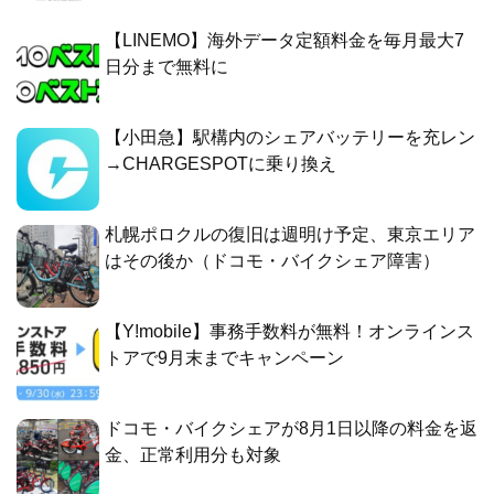
【LINEMO】海外データ定額料金を毎月最大7
日分まで無料に
【小田急】駅構内のシェアバッテリーを充レン
→CHARGESPOTに乗り換え
札幌ポロクルの復旧は週明け予定、東京エリア
はその後か（ドコモ・バイクシェア障害）
【Y!mobile】事務手数料が無料！オンラインス
トアで9月末までキャンペーン
ドコモ・バイクシェアが8月1日以降の料金を返
金、正常利用分も対象