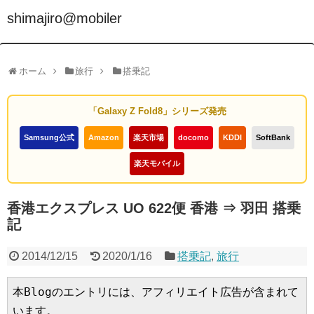
shimajiro@mobiler
ホーム
旅行
搭乗記
「Galaxy Z Fold8」シリーズ発売
Samsung公式
Amazon
楽天市場
docomo
KDDI
SoftBank
楽天モバイル
香港エクスプレス UO 622便 香港 ⇒ 羽田 搭乗
記
2014/12/15
2020/1/16
搭乗記
,
旅行
本Blogのエントリには、アフィリエイト広告が含まれて
います。