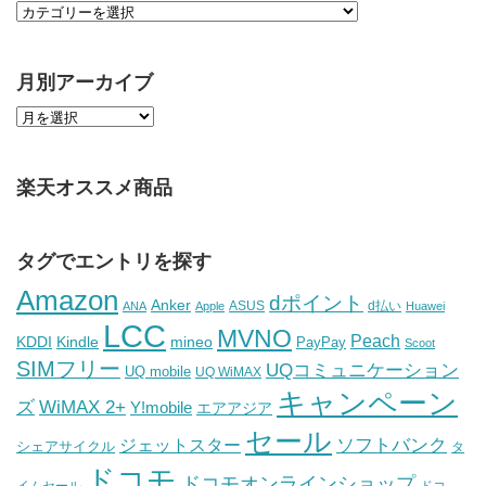
月別アーカイブ
楽天オススメ商品
タグでエントリを探す
Amazon
dポイント
Anker
ASUS
d払い
ANA
Apple
Huawei
LCC
MVNO
Peach
KDDI
Kindle
mineo
PayPay
Scoot
SIMフリー
UQコミュニケーション
UQ mobile
UQ WiMAX
キャンペーン
WiMAX 2+
ズ
Y!mobile
エアアジア
セール
ソフトバンク
ジェットスター
シェアサイクル
タ
ドコモ
ドコモオンラインショップ
イムセール
ドコ