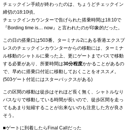
チェックイン手続が終わったのは、ちょうどチェックイン
締切の18:10頃。
チェックインカウンターで告げられた搭乗時間は18:10で
『Bording time is… now』と言われたのが印象的だった。
この日の搭乗口は503番。ターミナル2にある香港エクスプ
レスのチェックインカウンターからの移動には、ターミナ
ル移動のシャトルに乗った上、更にゲートまでバスで移動
する必要があり、所要時間は
30分程度
かかることがあるの
で、早めに搭乗口付近に移動しておくことをオススメ。
(503ゲート付近にはスターバックスがある)
この区間の移動は徒歩はそれほど長く無く、シャトルなり
バスなりで移動している時間が長いので、徒歩区間を走っ
てもあまり短縮することが出来ないのも注意した方が良さ
そう。
■ゲートに到着したらFinal Callだった