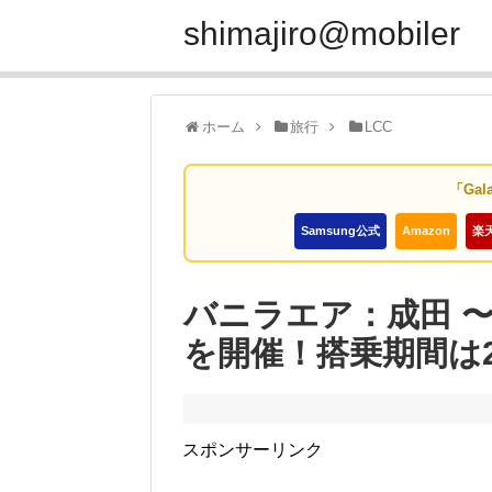
shimajiro@mobiler
ホーム
旅行
LCC
「Gal
Samsung公式
Amazon
楽
バニラエア：成田 〜
を開催！搭乗期間は
スポンサーリンク