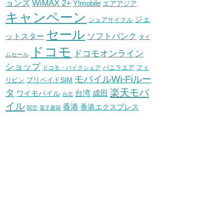
WiMAX 2+
ョンズ
Y!mobile
エアアジア
キャンペーン
ジェ
シェアサイクル
セール
ソフトバンク
ットスター
タイ
ドコモ
ドコモオンライン
ムセール
ショップ
バニラエア
ドコモ・バイクシェア
フィ
モバイルWi-Fiルー
プリペイドSIM
リピン
タ
楽天モバ
台湾
ワイモバイル
成田
台北
イル
香港
香港エクスプレス
関空
電子書籍