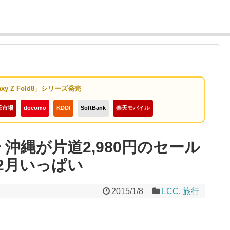
axy Z Fold8」シリーズ発売
天市場
docomo
KDDI
SoftBank
楽天モバイル
 沖縄が片道2,980円のセール
2月いっぱい
2015/1/8
LCC
,
旅行