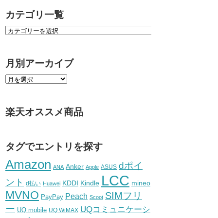
カテゴリ一覧
月別アーカイブ
楽天オススメ商品
タグでエントリを探す
Amazon
dポイ
Anker
ASUS
ANA
Apple
LCC
ント
KDDI
Kindle
mineo
d払い
Huawei
MVNO
SIMフリ
Peach
PayPay
Scoot
ー
UQコミュニケーシ
UQ mobile
UQ WiMAX