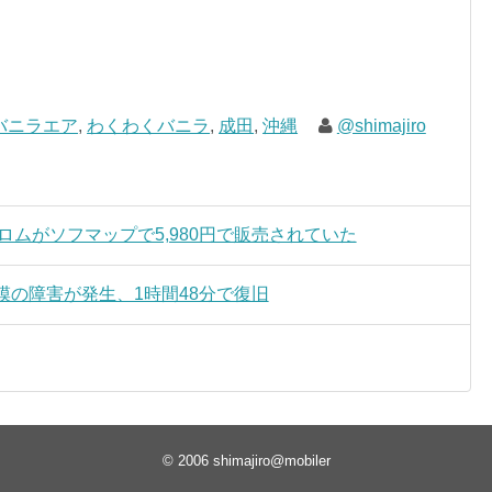
バニラエア
,
わくわくバニラ
,
成田
,
沖縄
@shimajiro
』白ロムがソフマップで5,980円で販売されていた
模の障害が発生、1時間48分で復旧
© 2006
shimajiro@mobiler