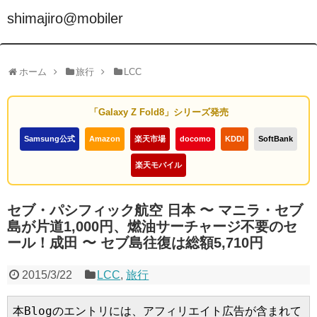
shimajiro@mobiler
ホーム
旅行
LCC
「Galaxy Z Fold8」シリーズ発売
Samsung公式
Amazon
楽天市場
docomo
KDDI
SoftBank
楽天モバイル
セブ・パシフィック航空 日本 〜 マニラ・セブ
島が片道1,000円、燃油サーチャージ不要のセ
ール！成田 〜 セブ島往復は総額5,710円
2015/3/22
LCC
,
旅行
本Blogのエントリには、アフィリエイト広告が含まれて