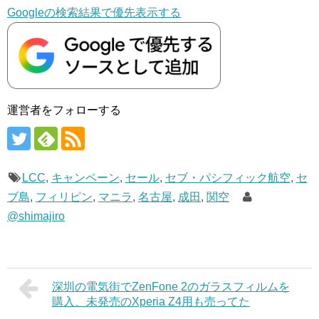
Googleの検索結果で優先表示する
運営者をフォローする
LCC
,
キャンペーン
,
セール
,
セブ・パシフィック航空
,
セ
ブ島
,
フィリピン
,
マニラ
,
名古屋
,
成田
,
関空
@shimajiro
深圳の電気街でZenFone 2のガラスフィルムを
購入、未発売のXperia Z4用も売ってた