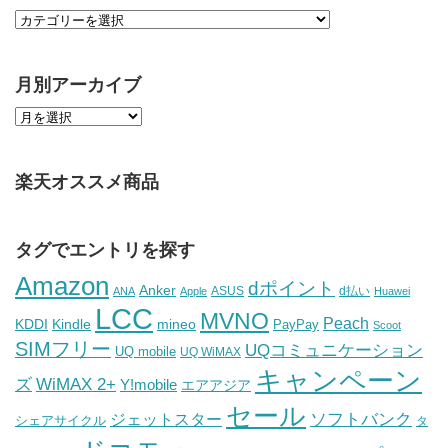
月別アーカイブ
楽天オススメ商品
タグでエントリを探す
Amazon
dポイント
Anker
ASUS
d払い
ANA
Apple
Huawei
LCC
MVNO
Peach
KDDI
Kindle
mineo
PayPay
Scoot
SIMフリー
UQコミュニケーション
UQ mobile
UQ WiMAX
キャンペーン
WiMAX 2+
ズ
Y!mobile
エアアジア
セール
ソフトバンク
ジェットスター
シェアサイクル
タ