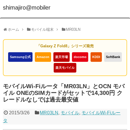
shimajiro@mobiler
ホーム
モバイル端末
MR03LN
「Galaxy Z Fold8」シリーズ発売
Samsung公式
Amazon
楽天市場
docomo
KDDI
SoftBank
楽天モバイル
モバイルWi-Fiルータ「MR03LN」とOCN モバ
イル ONEのSIMカードがセットで14,300円 ク
レードルなしでは過去最安値
2015/3/26
MR03LN
,
モバイル
,
モバイルWi-Fiルー
タ