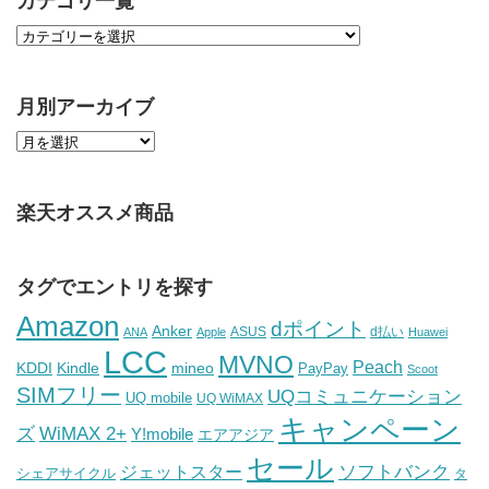
カテゴリ一覧
月別アーカイブ
楽天オススメ商品
タグでエントリを探す
Amazon
dポイント
Anker
ASUS
d払い
ANA
Apple
Huawei
LCC
MVNO
Peach
KDDI
Kindle
mineo
PayPay
Scoot
SIMフリー
UQコミュニケーション
UQ mobile
UQ WiMAX
キャンペーン
WiMAX 2+
ズ
Y!mobile
エアアジア
セール
ソフトバンク
ジェットスター
シェアサイクル
タ