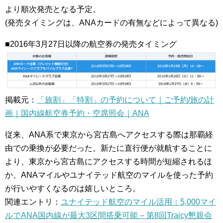
より順次発売となる予定。
(発売タイミングは、ANAカードの有無などによって異なる)
■2016年3月27日以降の航空券の発売タイミング
掲載元：
「旅割」「特割」の予約について｜ご予約/旅の計
画｜国内線航空券予約・空席照会｜ANA
従来、ANA系で東京から宮古島へアクセスする際は那覇経
由での乗換が必要だった。新たに直行便が就航することに
より、東京から宮古島にアクセスする時間が短縮されるほ
か、ANAマイルやユナイテッド航空のマイルを使った予約
が行いやすくなるのは嬉しいところ。
関連エントリ：
ユナイテッド航空のマイル活用：5,000マイ
ルでANA国内線が最大3区間搭乗可能 – 第8回Traicy懇親会