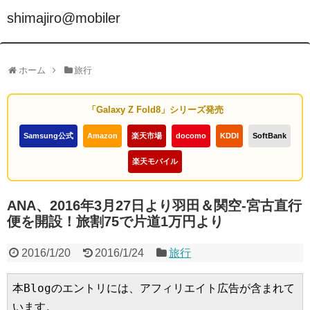
shimajiro@mobiler
ホーム
旅行
「Galaxy Z Fold8」シリーズ発売
Samsung公式
Amazon
楽天市場
docomo
KDDI
SoftBank
楽天モバイル
ANA、2016年3月27日より羽田＆関空-宮古直行
便を開設！旅割75で片道1万円より
2016/1/20
2016/1/24
旅行
本Blogのエントリには、アフィリエイト広告が含まれて
います。