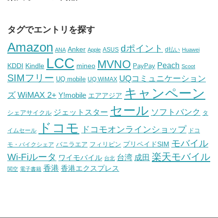
タグでエントリを探す
Amazon
dポイント
Anker
ASUS
d払い
ANA
Apple
Huawei
LCC
MVNO
Peach
KDDI
Kindle
mineo
PayPay
Scoot
SIMフリー
UQコミュニケーション
UQ mobile
UQ WiMAX
キャンペーン
WiMAX 2+
ズ
Y!mobile
エアアジア
セール
ソフトバンク
ジェットスター
シェアサイクル
タ
ドコモ
ドコモオンラインショップ
イムセール
ドコ
モバイル
バニラエア
プリペイドSIM
モ・バイクシェア
フィリピン
Wi-Fiルータ
楽天モバイル
台湾
ワイモバイル
成田
台北
香港
香港エクスプレス
関空
電子書籍