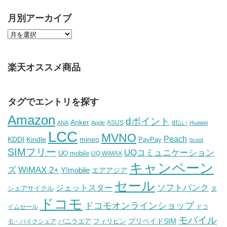
月別アーカイブ
楽天オススメ商品
タグでエントリを探す
Amazon
dポイント
Anker
ASUS
d払い
ANA
Apple
Huawei
LCC
MVNO
Peach
KDDI
Kindle
mineo
PayPay
Scoot
SIMフリー
UQコミュニケーション
UQ mobile
UQ WiMAX
キャンペーン
WiMAX 2+
ズ
Y!mobile
エアアジア
セール
ソフトバンク
ジェットスター
シェアサイクル
タ
ドコモ
ドコモオンラインショップ
イムセール
ドコ
モバイル
バニラエア
プリペイドSIM
モ・バイクシェア
フィリピン