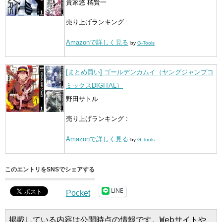
貴家悠 橘賢一
売り上げランキング :
Amazonで詳しく見る
by
G-Tools
[まとめ買い] ゴールデンカムイ（ヤングジャンプコ
ミックスDIGITAL）
野田サトル
売り上げランキング :
Amazonで詳しく見る
by
G-Tools
このエントリをSNSでシェアする
LINE
Pocket
掲載している内容は公開時点の情報です。Webサイトや