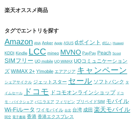
楽天オススメ商品
タグでエントリを探す
Amazon
dポイント
Anker
ASUS
d払い
ANA
Apple
Huawei
LCC
MVNO
Peach
KDDI
Kindle
mineo
PayPay
Scoot
SIMフリー
UQコミュニケーション
UQ mobile
UQ WiMAX
キャンペーン
WiMAX 2+
ズ
Y!mobile
エアアジア
セール
ソフトバンク
ジェットスター
シェアサイクル
タ
ドコモ
ドコモオンラインショップ
イムセール
ドコ
モバイル
バニラエア
プリペイドSIM
モ・バイクシェア
フィリピン
Wi-Fiルータ
楽天モバイル
台湾
ワイモバイル
成田
台北
香港
香港エクスプレス
関空
電子書籍