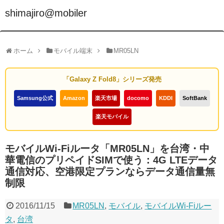
shimajiro@mobiler
ホーム
モバイル端末
MR05LN
「Galaxy Z Fold8」シリーズ発売
Samsung公式
Amazon
楽天市場
docomo
KDDI
SoftBank
楽天モバイル
モバイルWi-Fiルータ「MR05LN」を台湾・中
華電信のプリペイドSIMで使う：4G LTEデータ
通信対応、空港限定プランならデータ通信量無
制限
2016/11/15
MR05LN
,
モバイル
,
モバイルWi-Fiルー
タ
,
台湾