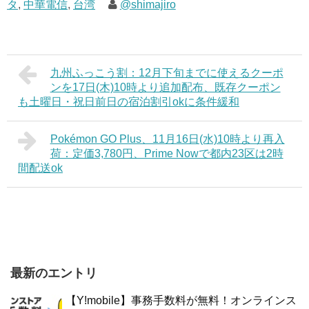
タ
,
中華電信
,
台湾
@shimajiro
九州ふっこう割：12月下旬までに使えるクーポ
ンを17日(木)10時より追加配布、既存クーポン
も土曜日・祝日前日の宿泊割引okに条件緩和
Pokémon GO Plus、11月16日(水)10時より再入
荷：定価3,780円、Prime Nowで都内23区は2時
間配送ok
最新のエントリ
【Y!mobile】事務手数料が無料！オンラインス