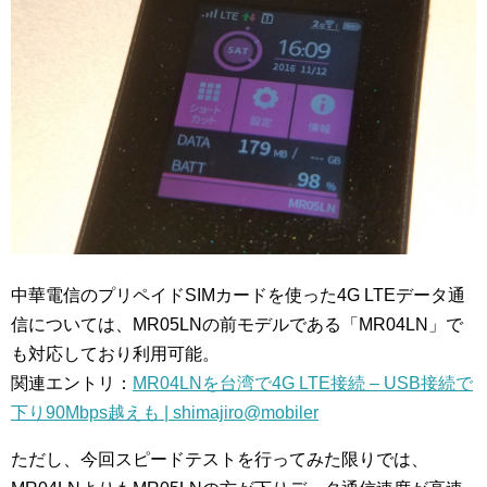
中華電信のプリペイドSIMカードを使った4G LTEデータ通
信については、MR05LNの前モデルである「MR04LN」で
も対応しており利用可能。
関連エントリ：
MR04LNを台湾で4G LTE接続 – USB接続で
下り90Mbps越えも | shimajiro@mobiler
ただし、今回スピードテストを行ってみた限りでは、