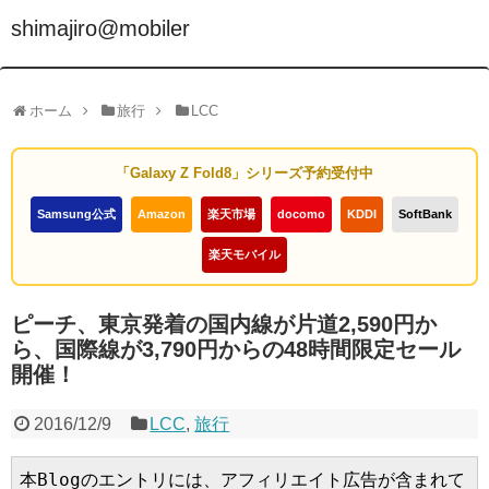
shimajiro@mobiler
ホーム
旅行
LCC
「Galaxy Z Fold8」シリーズ予約受付中
Samsung公式
Amazon
楽天市場
docomo
KDDI
SoftBank
楽天モバイル
ピーチ、東京発着の国内線が片道2,590円か
ら、国際線が3,790円からの48時間限定セール
開催！
2016/12/9
LCC
,
旅行
本Blogのエントリには、アフィリエイト広告が含まれて