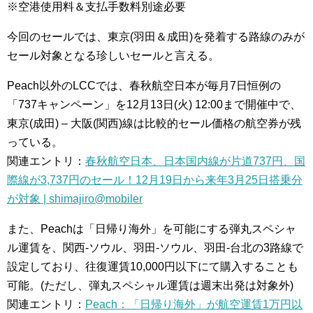
※空港使用料＆支払手数料別途必要
今回のセールでは、東京(羽田＆成田)を発着する路線のみが
セール対象となる珍しいセールと言える。
Peach以外のLCCでは、春秋航空日本が毎月7日恒例の
「737キャンペーン」を12月13日(火) 12:00まで開催中で、
東京(成田) – 大阪(関西)線は比較的セール価格の航空券が残
っている。
関連エントリ：
春秋航空日本、日本国内線が片道737円、国
際線が3,737円のセール！12月19日から来年3月25日搭乗分
が対象 | shimajiro@mobiler
また、Peachは「日帰り海外」を可能にする弾丸スペシャ
ル運賃を、関西-ソウル、羽田-ソウル、羽田-台北の3路線で
設定しており、往復運賃10,000円以下にて購入することも
可能。(ただし、弾丸スペシャル運賃は週末出発は対象外)
関連エントリ：
Peach：「日帰り海外」が航空運賃1万円以