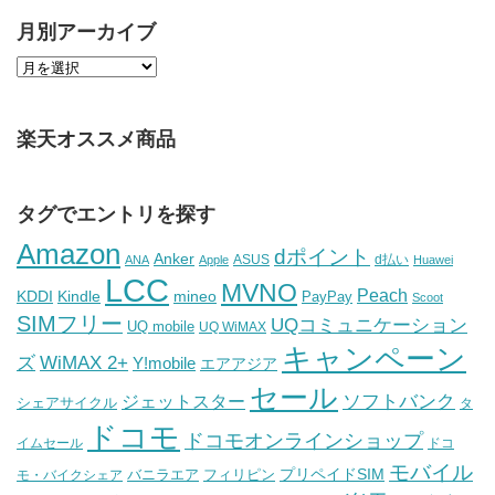
月別アーカイブ
楽天オススメ商品
タグでエントリを探す
Amazon
dポイント
Anker
ASUS
d払い
ANA
Apple
Huawei
LCC
MVNO
Peach
KDDI
Kindle
mineo
PayPay
Scoot
SIMフリー
UQコミュニケーション
UQ mobile
UQ WiMAX
キャンペーン
WiMAX 2+
ズ
Y!mobile
エアアジア
セール
ソフトバンク
ジェットスター
シェアサイクル
タ
ドコモ
ドコモオンラインショップ
イムセール
ドコ
モバイル
バニラエア
プリペイドSIM
モ・バイクシェア
フィリピン