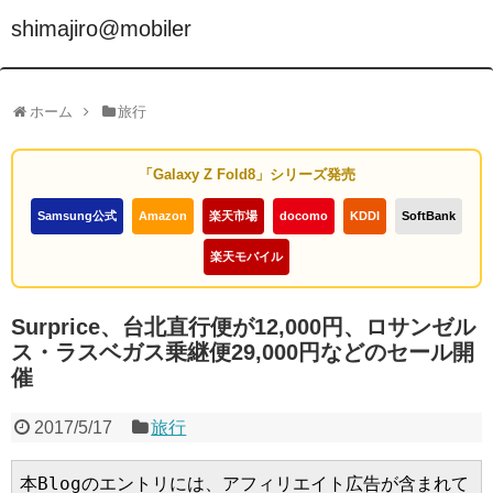
shimajiro@mobiler
ホーム
旅行
「Galaxy Z Fold8」シリーズ発売
Samsung公式
Amazon
楽天市場
docomo
KDDI
SoftBank
楽天モバイル
Surprice、台北直行便が12,000円、ロサンゼル
ス・ラスベガス乗継便29,000円などのセール開
催
2017/5/17
旅行
本Blogのエントリには、アフィリエイト広告が含まれて