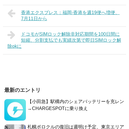
香港エクスプレス：福岡-香港を週19便へ増便、
7月11日から
ドコモがSIMロック解除非対応期間を100日間に
短縮、分割支払でも実績次第で即日SIMロック解
除okに
最新のエントリ
【小田急】駅構内のシェアバッテリーを充レン
→CHARGESPOTに乗り換え
札幌ポロクルの復旧は週明け予定、東京エリア