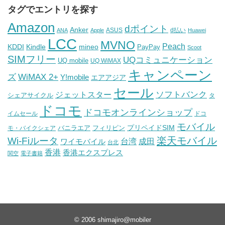
タグでエントリを探す
Amazon
dポイント
Anker
ASUS
d払い
ANA
Apple
Huawei
LCC
MVNO
Peach
KDDI
Kindle
mineo
PayPay
Scoot
SIMフリー
UQコミュニケーション
UQ mobile
UQ WiMAX
キャンペーン
WiMAX 2+
ズ
Y!mobile
エアアジア
セール
ソフトバンク
ジェットスター
シェアサイクル
タ
ドコモ
ドコモオンラインショップ
イムセール
ドコ
モバイル
バニラエア
プリペイドSIM
モ・バイクシェア
フィリピン
Wi-Fiルータ
楽天モバイル
台湾
ワイモバイル
成田
台北
香港
香港エクスプレス
関空
電子書籍
© 2006
shimajiro@mobiler