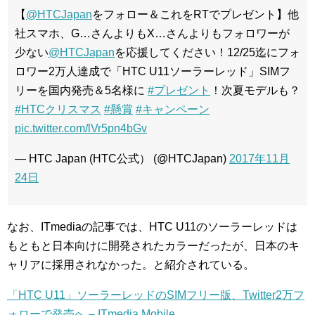
【
@HTCJapan
をフォロー＆これをRTでプレゼント】他
社スマホ、G…さんよりもX…さんよりもフォロワーが
少ない
@HTCJapan
を応援してください！12/25迄にフォ
ロワー2万人達成で「HTC U11ソーラーレッド」SIMフ
リーを国内発売＆5名様に
#プレゼント
！次夏モデルも？
#HTCクリスマス
#懸賞
#キャンペーン
pic.twitter.com/lVr5pn4bGv
— HTC Japan (HTC公式） (@HTCJapan)
2017年11月
24日
なお、ITmediaの記事では、HTC U11のソーラーレッドは
もともと日本向けに開発されたカラーだったが、日本のキ
ャリアに採用されなかった。と紹介されている。
「HTC U11」ソーラーレッドのSIMフリー版、Twitter2万フ
ォローで発売へ – ITmedia Mobile