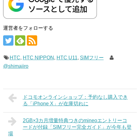
運営者をフォローする
HTC
,
HTC NIPPON
,
HTC U11
,
SIMフリー
@shimajiro
ドコモオンラインショップ：予約なし購入でき
る「iPhone X」が在庫切れに
2GB×3カ月増量特典つきのmineoエントリーコ
ードが付録「SIMフリー完全ガイド」が今年も登
場