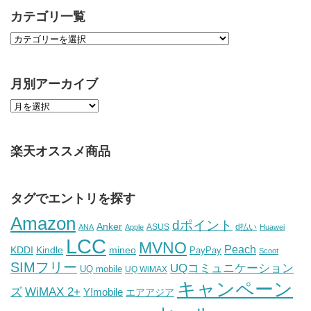
カテゴリ一覧
月別アーカイブ
楽天オススメ商品
タグでエントリを探す
Amazon
dポイント
Anker
ASUS
d払い
ANA
Apple
Huawei
LCC
MVNO
Peach
KDDI
Kindle
mineo
PayPay
Scoot
SIMフリー
UQコミュニケーション
UQ mobile
UQ WiMAX
キャンペーン
WiMAX 2+
ズ
Y!mobile
エアアジア