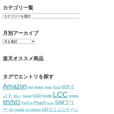
カテゴリ一覧
月別アーカイブ
楽天オススメ商品
タグでエントリを探す
Amazon
dポイ
Anker
ASUS
ANA
Apple
LCC
ント
KDDI
Kindle
mineo
d払い
Huawei
MVNO
SIMフリ
Peach
PayPay
Scoot
ー
UQコミュニケーシ
UQ mobile
UQ WiMAX