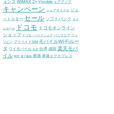
WiMAX 2+
ョンズ
Y!mobile
エアアジア
キャンペーン
ジェ
シェアサイクル
セール
ソフトバンク
ットスター
タイ
ドコモ
ドコモオンライン
ムセール
ショップ
バニラエア
ドコモ・バイクシェア
フィ
モバイルWi-Fiルー
プリペイドSIM
リピン
タ
楽天モバ
台湾
ワイモバイル
成田
台北
イル
香港
香港エクスプレス
関空
電子書籍