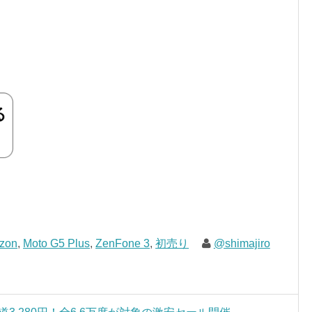
zon
,
Moto G5 Plus
,
ZenFone 3
,
初売り
@shimajiro