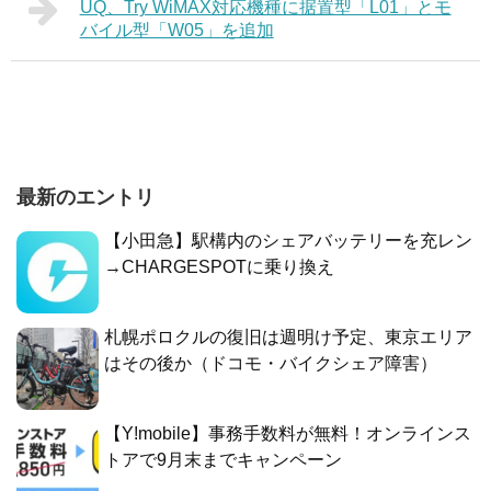
UQ、Try WiMAX対応機種に据置型「L01」とモ
バイル型「W05」を追加
最新のエントリ
【小田急】駅構内のシェアバッテリーを充レン
→CHARGESPOTに乗り換え
札幌ポロクルの復旧は週明け予定、東京エリア
はその後か（ドコモ・バイクシェア障害）
【Y!mobile】事務手数料が無料！オンラインス
トアで9月末までキャンペーン